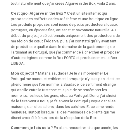
tout naturellement que j’ai créée Algarve in the Box, voilà 2 ans.
C’est quoi Algarve in the Box ?
C’est un site internet qui
propose des coffrets cadeaux à thème et une boutique en ligne.
Les produits proposés sont issus de petits producteurs locaux
portugais, en épicerie fine, artisanat et savonnerie naturelle. Au
début du projet, je sélectionnais uniquement des producteurs de
ma région de cœur, l’Algarve, puis, j’ai constaté qu’il y avait tant
de produits de qualité dans le domaine de la gastronomie, de
l’artisanat au Portugal, que j’ai commencé à chercher et proposer
d’autres régions comme la Box PORTO et prochainement la Box
LISBOA.
Mon objectif ?
Matar a saudade ! Je le vis moi-même ! Le
Portugal me manque terriblement lorsque je n’y suis pas, c’est ce
phénomène que l’on nomme la Saudade, ce sentiment étrange
qui oscille entre la tristesse et la joie de se remémorer les
moments, les lieux, les gens, etc… au Portugal. Donc, j’ai choisi
de le faire venir à nous, je fais venir le Portugal jusque dans les
maisons, dans les salons, dans les cuisines. Et cela me rends
heureuse, surtout lorsque j’ai des messages de clients qui me
disent avoir été émus lors de la réception de la Box.
Comment je fais cela
? En allant rencontrer, chaque année, les