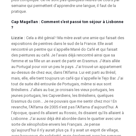
semaine qui permettent d’apprendre une langue, il faut de la
pratique.
Cap Magellan
: Comment s’est passé ton séjour à Lisbonne
?
Lizzie :
Cela a été génial ! Ma mère avait une amie qui faisait des
expositions de peintres dans le sud de la France. Elle avait
rencontré un peintre qui s’appelle Mané do Café et qui faisait
des peintures au café. Je l’avais déjà rencontré ainsi que sa
femme et sa fille un an avant de partir en Erasmus. J’étais allée
au Portugal pour voir un peu le pays. J’ai trouvé un appartement
au-dessus de chez eux, dans l’Alfama. Lui est parti au Brésil,
mais, elle, elle tient toujours un café qui s’appelle le Tejo Bar. J’ai
tout de suite été entourée de Portugais, même si eux sont
Brésiliens. J’allais au bar, je croisais les vieux portugais, les
jeunes portugais, les Capverdiens, les Brésiliens, quelques
Erasmus du coin… Je ne pouvais que me sentir chez moi ! En
revanche, l’Alfama de 2005 n’est pas l’Alfama d’aujourd’hui. A
l’époque, quand ils allaient au Rossio, ils disaient qu’ils allaient à
Lisbonne. J’ai aussi déjà été abordée dans le quartier avec une
sorte de xénophobie envers les Français. Je pense
qu’aujourd’hui il n’y aurait plus ça. Il y avait un esprit de village,
avec beaucoup de solidarité, mais également avec les rumeurs,