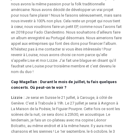
nous avons la même passion pour la folk traditionnelle
américaine. Nous avons décidé de développer un vrai projet
pour nous faire plaisir ! Nous le faisons sérieusement, mais sans
nous investir à 100% non plus. Cela reste un projet qui nous tient
à cœur, nous voudrions faire un petit EP, comme nous l’avons fait
en 2018 pour Fado Clandestino. Nous souhaitons d’ailleurs faire
un album enregistré au Portugal désormais. Nous aimerions faire
appel aux entreprises qui font des dons pour financer l’album.
N’hésitez pas à me contacter si vous êtes intéressés ! Pour
revenir à Louise, nous avons choisi ce nom parce qu’elle
s’appelle Lise et moi Lizzie. J’ai fait une blague en disant qu’il
faudrait une Louise pour troisième membre et c’est devenu le
nom du duo !
Cap Magellan
: Durant le mois de juillet, tu fais quelques
concerts. Où peut-on te voir ?
Lizzie :
Je serai en Suisse le 21 juillet, à Carouge, à côté de
Genève. C’est à Traboule à 19h. Le 27 juillet je serai à Avignon à
La Maison de la Poésie, le Figuier Pourpre. Cette fois ce sont les
scènes de la nuit, ce sera donc à 23h30, en acoustique. Le
lendemain, je fais un co-plateau avec ma copine Léonor
Bolcatto, au même endroit et à la même heure. Il y aura mes
chansons et les siennes ! Le 1er septembre, le 6 octobre, le 3