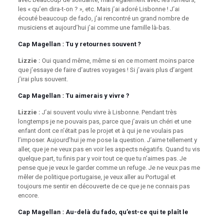
les « qu’en dira-t-on ? », etc. Mais j’ai adoré Lisbonne ! J’ai
écouté beaucoup de fado, j’ai rencontré un grand nombre de
musiciens et aujourd’hui j’ai comme une famille là-bas.
Cap Magellan
: Tu y retournes souvent ?
Lizzie :
Oui quand même, même si en ce moment moins parce
que j’essaye de faire d’autres voyages ! Si j’avais plus d’argent
j’irai plus souvent.
Cap Magellan
: Tu aimerais y vivre ?
Lizzie :
J’ai souvent voulu vivre à Lisbonne. Pendant très
longtemps je ne pouvais pas, parce que j’avais un chéri et une
enfant dont ce n’était pas le projet et à qui je ne voulais pas
l’imposer. Aujourd’hui je me pose la question. J’aime tellement y
aller, que je ne veux pas en voir les aspects négatifs. Quand tu vis
quelque part, tu finis par y voir tout ce que tu n’aimes pas. Je
pense que je veux le garder comme un refuge. Je ne veux pas me
mêler de politique portugaise, je veux aller au Portugal et
toujours me sentir en découverte de ce que je ne connais pas
encore.
Cap Magellan
: Au-delà du fado, qu’est-ce qui te plaît le