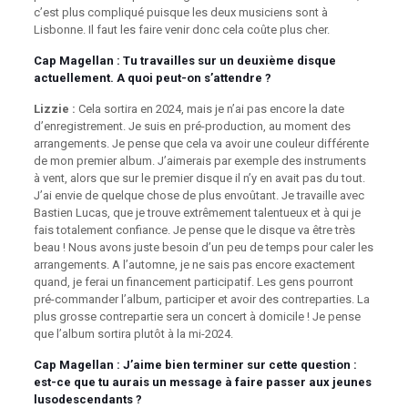
c’est plus compliqué puisque les deux musiciens sont à
Lisbonne. Il faut les faire venir donc cela coûte plus cher.
Cap Magellan
: Tu travailles sur un deuxième disque
actuellement. A quoi peut-on s’attendre ?
Lizzie :
Cela sortira en 2024, mais je n’ai pas encore la date
d’enregistrement. Je suis en pré-production, au moment des
arrangements. Je pense que cela va avoir une couleur différente
de mon premier album. J’aimerais par exemple des instruments
à vent, alors que sur le premier disque il n’y en avait pas du tout.
J’ai envie de quelque chose de plus envoûtant. Je travaille avec
Bastien Lucas, que je trouve extrêmement talentueux et à qui je
fais totalement confiance. Je pense que le disque va être très
beau ! Nous avons juste besoin d’un peu de temps pour caler les
arrangements. A l’automne, je ne sais pas encore exactement
quand, je ferai un financement participatif. Les gens pourront
pré-commander l’album, participer et avoir des contreparties. La
plus grosse contrepartie sera un concert à domicile ! Je pense
que l’album sortira plutôt à la mi-2024.
Cap Magellan
: J’aime bien terminer sur cette question :
est-ce que tu aurais un message à faire passer aux jeunes
lusodescendants ?