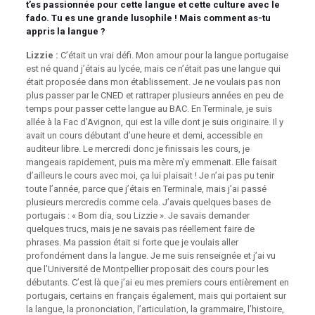
t’es passionnée pour cette langue et cette culture avec le
fado. Tu es une grande lusophile ! Mais comment as-tu
appris la langue ?
Lizzie :
C’était un vrai défi. Mon amour pour la langue portugaise
est né quand j’étais au lycée, mais ce n’était pas une langue qui
était proposée dans mon établissement. Je ne voulais pas non
plus passer par le CNED et rattraper plusieurs années en peu de
temps pour passer cette langue au BAC. En Terminale, je suis
allée à la Fac d’Avignon, qui est la ville dont je suis originaire. Il y
avait un cours débutant d’une heure et demi, accessible en
auditeur libre. Le mercredi donc je finissais les cours, je
mangeais rapidement, puis ma mère m’y emmenait. Elle faisait
d’ailleurs le cours avec moi, ça lui plaisait ! Je n’ai pas pu tenir
toute l’année, parce que j’étais en Terminale, mais j’ai passé
plusieurs mercredis comme cela. J’avais quelques bases de
portugais : « Bom dia, sou Lizzie ». Je savais demander
quelques trucs, mais je ne savais pas réellement faire de
phrases. Ma passion était si forte que je voulais aller
profondément dans la langue. Je me suis renseignée et j’ai vu
que l’Université de Montpellier proposait des cours pour les
débutants. C’est là que j’ai eu mes premiers cours entièrement en
portugais, certains en français également, mais qui portaient sur
la langue, la prononciation, l’articulation, la grammaire, l’histoire,