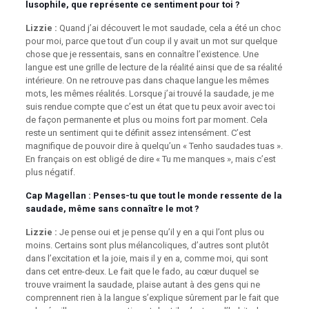
lusophile, que représente ce sentiment pour toi ?
Lizzie :
Quand j’ai découvert le mot saudade, cela a été un choc
pour moi, parce que tout d’un coup il y avait un mot sur quelque
chose que je ressentais, sans en connaître l’existence. Une
langue est une grille de lecture de la réalité ainsi que de sa réalité
intérieure. On ne retrouve pas dans chaque langue les mêmes
mots, les mêmes réalités. Lorsque j’ai trouvé la saudade, je me
suis rendue compte que c’est un état que tu peux avoir avec toi
de façon permanente et plus ou moins fort par moment. Cela
reste un sentiment qui te définit assez intensément. C’est
magnifique de pouvoir dire à quelqu’un « Tenho saudades tuas ».
En français on est obligé de dire « Tu me manques », mais c’est
plus négatif.
Cap Magellan
: Penses-tu que tout le monde ressente de la
saudade, même sans connaître le mot ?
Lizzie :
Je pense oui et je pense qu’il y en a qui l’ont plus ou
moins. Certains sont plus mélancoliques, d’autres sont plutôt
dans l’excitation et la joie, mais il y en a, comme moi, qui sont
dans cet entre-deux. Le fait que le fado, au cœur duquel se
trouve vraiment la saudade, plaise autant à des gens qui ne
comprennent rien à la langue s’explique sûrement par le fait que