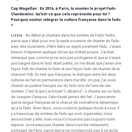
Cap Magellan
: En 2016, à Paris, tu montes le projet Fado
Clandestino. Qu’est-ce que cela représente pour toi ?
Pourquoi vouloir intégrer la culture française dans le fado
?
Lizzie :
Au début je chantais dans les soirées de Fado Vadio,
parce que c’était pour moi la seule occasion de chanter du fado
avec des musiciens, d’être dans un esprit purement fado. J’avais
besoin d’exprimer quelque chose qui m’était propre. J’ai bien
remarqué que, comme je ne suis pas portugaise et que je n’avais
pas baigné dans le fado étant petite, on me disait que j’avais une
façon folk de chanter le fado et une façon fado de chanter de la
chanson folk. En tant que française, le dialogue entre les deux
cultures se fait en permanence dans ma tête. Un jour, j’ai voulu
chanter un poème français sur du fado lors de l’une de ces
soirées. C’est là que j’ai trouvé “L’albatros”, à chanter sur un fado
de Joaquim Campos. Cela n’avait jamais été fait. J’avais envie
que la langue française ait la chance de connaître la dynamique
qu’a le fado. Avec Nuno, nous voulions quelque chose à nous. Il
y a beaucoup de soirées de fado qui sont organisées, nous
aimons bien y aller, mais nous n’y trouvons pas toujours notre
espace. Je ne peux pas chanter dans tous les restaurants
portugais de Paris, parce que je ne corresponds pas à ce qu’ils