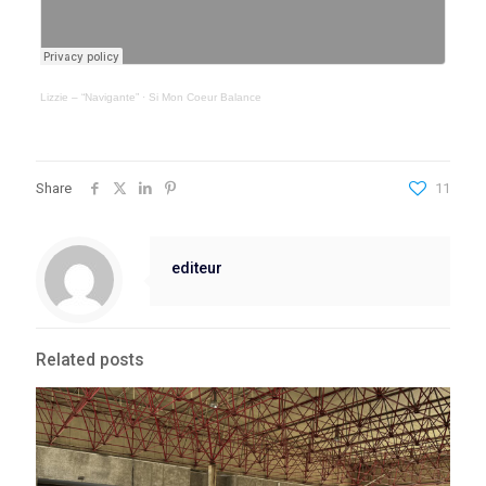
Lizzie – “Navigante”
·
Si Mon Coeur Balance
Share
11
editeur
Related posts