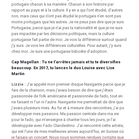
portugais chacun à sa manière. Chacun à son histoire par
rapport au pays et à la culture. Il y en a qui l’ont étudié, d’autres
non, mais ceux qui n’ont pas étudié le portugais n’en sont pas
moins portugais que les autres. Je ne peux pas dire que je suis
Portugaise, parce que je n’ai pas la nationalité et que je ne suis
pas impactée par les décisions politiques, mais la culture
portugaise fait partie de moi. Je vois la différence surtout quand
j’y suis. Je vois les différences culturelles. Pour autant, j’y suis
chez moi. Je suis une portugaise lisboète d’adoption.
Cap Magellan
: Tu ne t’arrêtes jamais et tu te diversifies
beaucoup. En 2017, tu lances le duo Louise avec Lise
Martin
Lizzie :
J’ai appelé mon premier disque Navigante parce que je
fais de la chanson, mais j’avais besoin de dire que j’étais
passionnée de folk américaine et passionnée de fado, tout en
ne faisant ni l’un ni l’autre. Navigante me permettait de dire que
j’avais plusieurs rives. Au fur et à mesure des rencontres, j’ai pu
développer mes passions. Ma passion centrale dans ma vie
pour le fado, qui m’enseigne à chanter tous les jours, je l’ai
développée avec Fado Clandestino. J’ai rencontré cette artiste,
qui est l’une de mes meilleures amies aujourd’hui, en Suisse où
je faisais un concert. Nous nous sommes rendues compte que