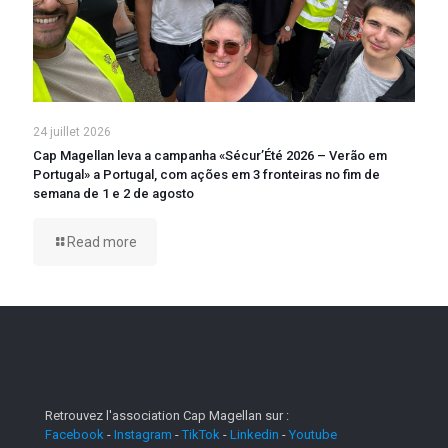
24 juillet 2026
Cap Magellan leva a campanha «Sécur’Été 2026 – Verão em
Portugal» a Portugal, com ações em 3 fronteiras no fim de
semana de 1 e 2 de agosto
Read more
Retrouvez l'association Cap Magellan sur :
Facebook
-
Instagram
-
TikTok
-
Linkedin
-
Youtube