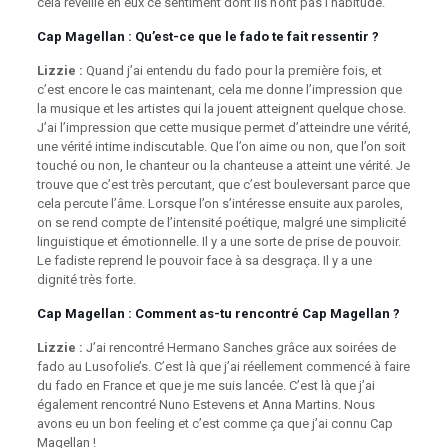
cela réveille en eux ce sentiment dont ils n’ont pas l’habitude.
Cap Magellan
: Qu’est-ce que le fado te fait ressentir ?
Lizzie :
Quand j’ai entendu du fado pour la première fois, et
c’est encore le cas maintenant, cela me donne l’impression que
la musique et les artistes qui la jouent atteignent quelque chose.
J’ai l’impression que cette musique permet d’atteindre une vérité,
une vérité intime indiscutable. Que l’on aime ou non, que l’on soit
touché ou non, le chanteur ou la chanteuse a atteint une vérité. Je
trouve que c’est très percutant, que c’est bouleversant parce que
cela percute l’âme. Lorsque l’on s’intéresse ensuite aux paroles,
on se rend compte de l’intensité poétique, malgré une simplicité
linguistique et émotionnelle. Il y a une sorte de prise de pouvoir.
Le fadiste reprend le pouvoir face à sa desgraça. Il y a une
dignité très forte.
Cap Magellan
: Comment as-tu rencontré Cap Magellan ?
Lizzie :
J’ai rencontré Hermano Sanches grâce aux soirées de
fado au Lusofolie’s. C’est là que j’ai réellement commencé à faire
du fado en France et que je me suis lancée. C’est là que j’ai
également rencontré Nuno Estevens et Anna Martins. Nous
avons eu un bon feeling et c’est comme ça que j’ai connu Cap
Magellan !