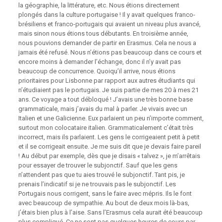
la géographie, la littérature, etc. Nous étions directement
plongés dans la culture portugaise ! Il y avait quelques franco-
brésiliens et franco-portugais qui avaient un niveau plus avancé,
mais sinon nous étions tous débutants. En troisième année,
nous pouvions demander de partir en Erasmus. Cela ne nous a
jamais été refusé. Nous n’étions pas beaucoup dans ce cours et
encore moins à demander l’échange, donc il n’y avait pas
beaucoup de concurrence. Quoiqu’il arrive, nous étions
prioritaires pour Lisbonne par rapport aux autres étudiants qui
n’étudiaient pas le portugais. Je suis partie de mes 20 à mes 21
ans. Ce voyage a tout débloqué ! J’avais une très bonne base
grammaticale, mais j’avais du mal à parler. Je vivais avec un
Italien et une Galicienne. Eux parlaient un peu n’importe comment,
surtout mon colocataire italien. Grammaticalement c’était très
incorrect, mais ils parlaient. Les gens le corrigeaient petit à petit
et il se corrigeait ensuite. Je me suis dit que je devais faire pareil
! Au début par exemple, dès que je disais « talvez », je m’arrêtais
pour essayer de trouver le subjonctif. Sauf que les gens
n’attendent pas que tu aies trouvé le subjonctif. Tant pis, je
prenais l’indicatif si je ne trouvais pas le subjonctif. Les
Portugais nous corrigent, sans le faire avec mépris. Ils le font
avec beaucoup de sympathie. Au bout de deux mois là-bas,
j’étais bien plus à l’aise. Sans l’Erasmus cela aurait été beaucoup
plus compliqué. Ce ne sont pas quelques heures de cours par