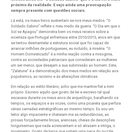
próximo da realidade. E vejo ainda uma preocupação
sempre presente com questões sociais.
Lá está, os meus livros sustentam-se nos meus medos. “O
Soldado Sabino” reflete o meu medo da guerra. “O Dia em que o
Sol se Apagou” demonstra bem os meus receios sobre a
incerteza que Portugal enfrentava entre 2010/2015, anos em que
se tentou desmantelar a estrutura social que foi capaz de
arrancar milhões de portugueses, eu incluído, à miséria. “O
Homem Domesticado” é a minha reação contra a misoginia,
contra as sociedades patriarcais que consideram as mulheres
um ser menor, que desejam a sua submissão ao homem. Este,
“Zalatune” é a demonstração dos meus medos em relação aos
populismos, ao racismo e às alterações climáticas.
Em relação ao estilo literário, acho que me mantive fiel a mim
próprio. Escrevo aquilo que gosto de ler e escrevo tal qual
escavava durante os meus anos de arqueólogo, baralhando os
tempos, os espaços e as vozes, como uma picareta que perfura
várias camadas estratigráficas ao mesmo tempo. Eu sou um
leitor algo impaciente e chateiam-me as redundâncias, as
prosas forçadamente líricas, arenosas, cheias de descrições
longuíssimas que nada acrescentam e só atrasam a intriga, o
movimento. Gosto de livros que juntem uma peça do puzzle