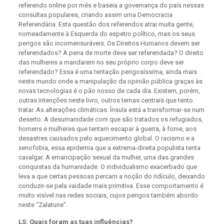
referendo online por mês e baseia a governança do país nessas
consultas populares, criando assim uma Democracia
Referendária. Esta questão dos referendos atrai muita gente,
nomeadamente à Esquerda do espetro político, mas os seus
perigos são incomensuráveis. Os Direitos Humanos devem ser
referendados? A pena de morte deve ser referendada? O direito
das mulheres a mandarem no seu próprio corpo deve ser
referendado? Essa é uma tentação perigosíssima, ainda mais
neste mundo onde a manipulação da opinião pública graças às
novas tecnologias é o pão nosso de cada dia. Existem, porém,
outras intenções neste livro, outros temas centrais que tento
tratar. As alterações climáticas. Ínsula está a transformar-se num
deserto. A desumanidade com que são tratados os refugiados,
homens e mulheres que tentam escapar à guerra, à fome, aos
desastres causados pelo aquecimento global. O racismo e a
xenofobia, essa epidemia que a extrema-direita populista tenta
cavalgar. A emancipação sexual da mulher, uma das grandes
conquistas da humanidade. O individualismo exacerbado que
leva a que certas pessoas percam a noção do ridículo, deixando
conduzir-se pela vaidade mais primitiva. Esse comportamento é
muito visível nas redes sociais, cujos perigos também abordo
neste “Zalatune”.
LS: Quais foram as tuas influências?