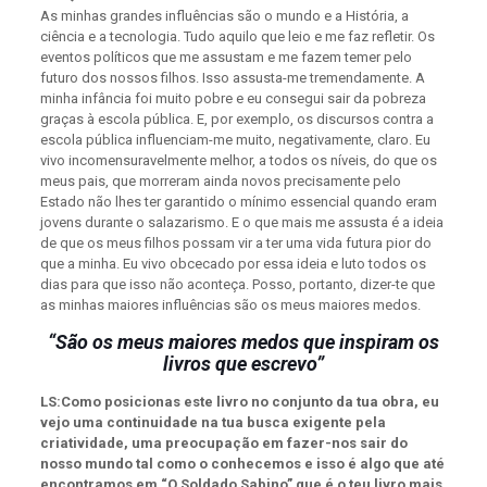
As minhas grandes influências são o mundo e a História, a
ciência e a tecnologia. Tudo aquilo que leio e me faz refletir. Os
eventos políticos que me assustam e me fazem temer pelo
futuro dos nossos filhos. Isso assusta-me tremendamente. A
minha infância foi muito pobre e eu consegui sair da pobreza
graças à escola pública. E, por exemplo, os discursos contra a
escola pública influenciam-me muito, negativamente, claro. Eu
vivo incomensuravelmente melhor, a todos os níveis, do que os
meus pais, que morreram ainda novos precisamente pelo
Estado não lhes ter garantido o mínimo essencial quando eram
jovens durante o salazarismo. E o que mais me assusta é a ideia
de que os meus filhos possam vir a ter uma vida futura pior do
que a minha. Eu vivo obcecado por essa ideia e luto todos os
dias para que isso não aconteça. Posso, portanto, dizer-te que
as minhas maiores influências são os meus maiores medos.
“São os meus maiores medos que inspiram os
livros que escrevo”
LS:Como posicionas este livro no conjunto da tua obra, eu
vejo uma continuidade na tua busca exigente pela
criatividade, uma preocupação em fazer-nos sair do
nosso mundo tal como o conhecemos e isso é algo que até
encontramos em “O Soldado Sabino” que é o teu livro mais