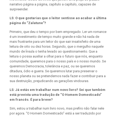
narrativo página a página, capítulo a capítulo, capazes de
surpreender.
LS: O que gostarias que o leitor sentisse ao acabar a última
página do “Zalatune”?
Primeiro, que deu o tempo por bem empregado. Ler um romance
é um investimento de tempo muito grande e não há nada de
mais frustrante para um leitor do que sair insatisfeito de uma
leitura de oito ou dez horas. Segundo, que o mergulho naquele
mundo de Ínsula o tenha levado ao questionamento. Que a
leitura o possa auxiliar a olhar para o futuro que nós, enquanto
comunidade, queremos para o nosso país e o nosso mundo. Se
queremos Democracia, tolerância e paz, ou se queremos
ditadura, ódio e guerra. Se queremos lutar para preservar o
nosso planeta ou se pretendemos nada fazer e contribuir para a
sua destruição, prejudicando as gerações vindouras.
LS: Já estás em trabalhar num novo livro? Sei que também
está prevista uma tradução de “O Homem Domesticado”
em francês. É para breve?
Sim, estou a trabalhar num livro novo, mas prefiro não falar nele
por agora. “O Homem Domesticado” está a ser traduzido por