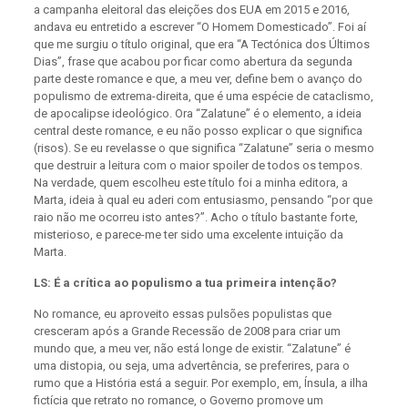
a campanha eleitoral das eleições dos EUA em 2015 e 2016,
andava eu entretido a escrever “O Homem Domesticado”. Foi aí
que me surgiu o título original, que era “A Tectónica dos Últimos
Dias”, frase que acabou por ficar como abertura da segunda
parte deste romance e que, a meu ver, define bem o avanço do
populismo de extrema-direita, que é uma espécie de cataclismo,
de apocalipse ideológico. Ora “Zalatune” é o elemento, a ideia
central deste romance, e eu não posso explicar o que significa
(risos). Se eu revelasse o que significa “Zalatune” seria o mesmo
que destruir a leitura com o maior spoiler de todos os tempos.
Na verdade, quem escolheu este título foi a minha editora, a
Marta, ideia à qual eu aderi com entusiasmo, pensando “por que
raio não me ocorreu isto antes?”. Acho o título bastante forte,
misterioso, e parece-me ter sido uma excelente intuição da
Marta.
LS: É a crítica ao populismo a tua primeira intenção?
No romance, eu aproveito essas pulsões populistas que
cresceram após a Grande Recessão de 2008 para criar um
mundo que, a meu ver, não está longe de existir. “Zalatune” é
uma distopia, ou seja, uma advertência, se preferires, para o
rumo que a História está a seguir. Por exemplo, em, Ínsula, a ilha
fictícia que retrato no romance, o Governo promove um