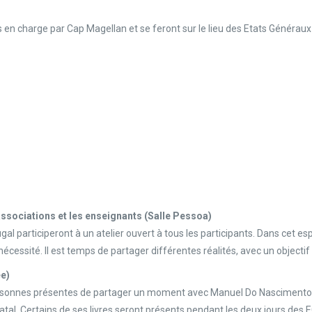
en charge par Cap Magellan et se feront sur le lieu des Etats Généraux !
associations et les enseignants (Salle Pessoa)
al participeront à un atelier ouvert à tous les participants. Dans cet es
écessité. Il est temps de partager différentes réalités, avec un object
ée)
personnes présentes de partager un moment avec Manuel Do Nascimento, 
atal. Certains de ses livres seront présents pendant les deux jours des E