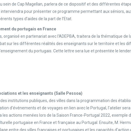
 sein de Cap Magellan, parlera de ce dispositif et des différentes étape
 interviendra pour présenter ce programme permettant aux séniors, aux
rents types d’aides de la part de l’Etat.
gnement du portugais en France
, organisé en partenariat avec l’ADEPBA, traitera de la thématique de la 
t sur les différentes réalités des enseignants sur le territoire et les di
de l’enseignement du portugais. Cette lettre sera lue et présentée le len
sociations et les enseignants (Salle Pessoa)
en des institutions publiques, des villes dans la programmation des établ
ation d’événements et de voyages en lien avec le Portugal, l’atelier s
tera les actions menées lors de la Saison France-Portugal 2022, exemple 
turelle portugaise en France et française au Portugal. Ensuite, M. Herm
age entre des villes françaises et portugaises et les capacités d’acti