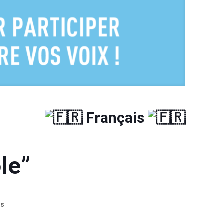
Français
le”
is