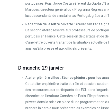
portugaises. Puis, Jorge Costa, référent du Quota 7% au
Marques, directeur général du « Programa Regressar »
lusodescendants de s’installer au Portugal, grâce à diffé
Rédaction de la lettre ouverte : Atelier sur l’ensei
Ce second atelier, réservé aux professeurs de portugais
portugais en France. Cette session de partage et de déba
d’une lettre ouverte traitant de la situation actuelle 
ainsi qu’à la presse et aux officiels présents.
Dimanche 29 janvier
Atelier plénière villes : Séance plénière pour les as
Cet atelier en plénière traite du rôle et possible souti
des ressources aux participants des EGL dans l’organis
directrice de l’Instituto Camões de Paris. Elle présen
privées dans la mise en place d’une programmation cul
prendra la parole pour présenter les exemples de jumel