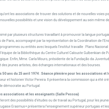
u’ont les associations de trouver des solutions et de nouvelles voies pour
de nouvelles possibilités et une vision du développement au sein même de
mé par plusieurs structures travaillant à promouvoir la langue portugaise
es de Paris, accompagné par la représentation de la Coordination de l’E
es programmes ou entités avec lesquels l’institut travaille : Plano Nacional
équipe de la Bibliothèque du Centre Culturel Calouste Gulbenkian de Pa
ogique. Enfin, Mme. Carla Mouro, présidente de la Fundação da Juventud
t des jeunes artistes, des échanges internationaux et des bourses.
 ans du 25 avril 1974 : Séance plénière pour les associations et 
eur et historien Victor Pereira. Il présentera la commission qui a été c
de démocratie au Portugal.
les associations et les enseignants (Salle Pessoa)
rleront des possibilités d’études ou de travail au Portugal, pour les jeun
tugaise Erasmus+ présentera l’enseignement supérieur portugais et les 