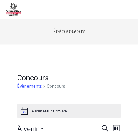
Évènements
Concours
Évènements
Concours
Évènements
Aucun résultat trouvé.
Notice
Recherche
À venir
Navigation
Recherche
Liste
et
de
Sélectionnez