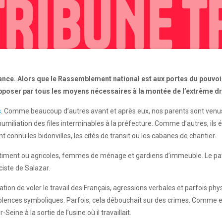
ce. Alors que le Rassemblement national est aux portes du pouvoir,
opposer par tous les moyens nécessaires à la montée de l’extrême dro
s
. Comme beaucoup d’autres avant et après eux, nos parents sont venus 
l’humiliation des files interminables à la préfecture. Comme d’autres, ils
t connu les bidonvilles, les cités de transit ou les cabanes de chantier.
 bâtiment ou agricoles, femmes de ménage et gardiens d’immeuble. Le pat
iste de Salazar.
tion de voler le travail des Français, agressions verbales et parfois ph
iolences symboliques. Parfois, cela débouchait sur des crimes. Comme e
eine à la sortie de l’usine où il travaillait.