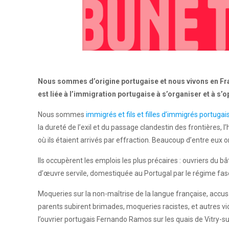
Nous sommes d’origine portugaise et nous vivons en Fran
est liée à l’immigration portugaise à s’organiser et à s’
Nous sommes
immigrés et fils et filles d’immigrés portugai
la dureté de l’exil et du passage clandestin des frontières, 
où ils étaient arrivés par effraction. Beaucoup d’entre eux on
Ils occupèrent les emplois les plus précaires : ouvriers du
d’œuvre servile, domestiquée au Portugal par le régime fasc
Moqueries sur la non-maîtrise de la langue française, accusa
parents subirent brimades, moqueries racistes, et autres v
l’ouvrier portugais Fernando Ramos sur les quais de Vitry-sur-S