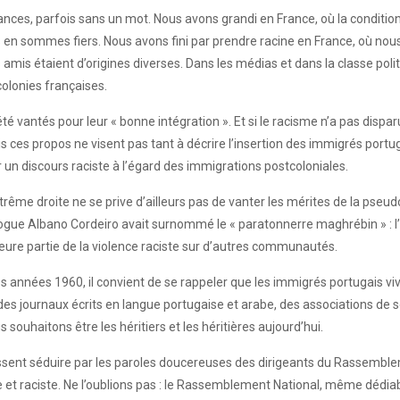
ances, parfois sans un mot. Nous avons grandi en France, où la condition
s en sommes fiers. Nous avons fini par prendre racine en France, où no
os amis étaient d’origines diverses. Dans les médias et dans la classe po
colonies françaises.
é vantés pour leur « bonne intégration ». Et si le racisme n’a pas dispar
es propos ne visent pas tant à décrire l’insertion des immigrés portug
r un discours raciste à l’égard des immigrations postcoloniales.
me droite ne se prive d’ailleurs pas de vanter les mérites de la pseudo-i
logue Albano Cordeiro avait surnommé le « paratonnerre maghrébin » : l’
ure partie de la violence raciste sur d’autres communautés.
 années 1960, il convient de se rappeler que les immigrés portugais viva
e des journaux écrits en langue portugaise et arabe, des associations de s
souhaitons être les héritiers et les héritières aujourd’hui.
issent séduire par les paroles doucereuses des dirigeants du Rassemblem
 et raciste. Ne l’oublions pas : le Rassemblement National, même dédiab