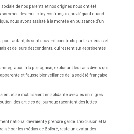
 sociale de nos parents et nos origines nous ont été
us sommes devenus citoyens français, privilégiant quand
litique, nous avons assisté à la montée en puissance d’un
u pour autant, ils sont souvent construits par les médias et
ais et de leurs descendants, qui restent sur-représentés
ntégration à la portugaise, exploitant les faits divers qui
apparente et fausse bienveillance de la société française
ient et se mobilisaient en solidarité avec les immigrés
outien, des articles de journaux racontant des luttes
ent national devraient y prendre garde. L’exclusion et la
olisé par les médias de Bolloré, reste un avatar des