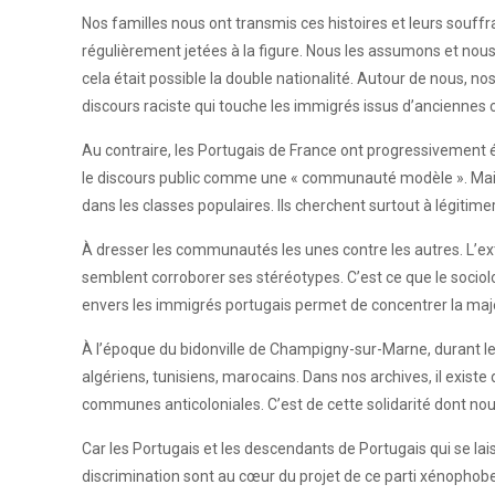
Nos familles nous ont transmis ces histoires et leurs souffr
régulièrement jetées à la figure. Nous les assumons et nou
cela était possible la double nationalité. Autour de nous, n
discours raciste qui touche les immigrés issus d’anciennes 
Au contraire, les Portugais de France ont progressivement ét
le discours public comme une « communauté modèle ». Mais c
dans les classes populaires. Ils cherchent surtout à légitime
À dresser les communautés les unes contre les autres. L’extrê
semblent corroborer ses stéréotypes. C’est ce que le socio
envers les immigrés portugais permet de concentrer la maje
À l’époque du bidonville de Champigny-sur-Marne, durant les
algériens, tunisiens, marocains. Dans nos archives, il exist
communes anticoloniales. C’est de cette solidarité dont nous 
Car les Portugais et les descendants de Portugais qui se la
discrimination sont au cœur du projet de ce parti xénophobe