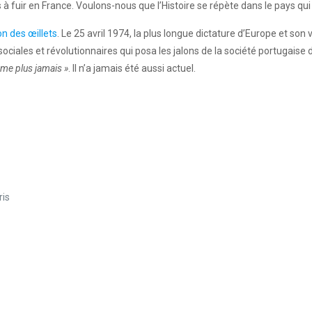
uir en France. Voulons-nous que l’Histoire se répète dans le pays qui l
on des œillets
. Le 25 avril 1974, la plus longue dictature d’Europe et so
ociales et révolutionnaires qui posa les jalons de la société portugaise d’
isme plus jamais »
. Il n’a jamais été aussi actuel.
ris