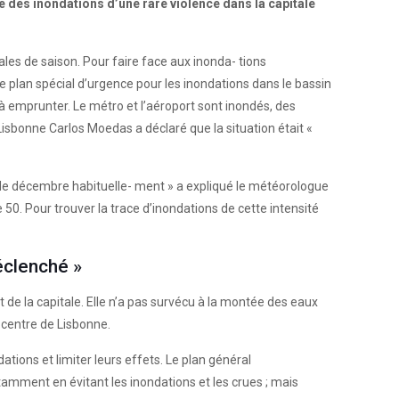
ué des inondations d’une rare violence dans la capitale
males de saison. Pour faire face aux inonda- tions
 Le plan spécial d’urgence pour les inondations dans le bassin
 à emprunter. Le métro et l’aéroport sont inondés, des
isbonne Carlos Moedas a déclaré que la situation était «
s de décembre habituelle- ment » a expliqué le météorologue
 50. Pour trouver la trace d’inondations de cette intensité
́clenché »
e la capitale. Elle n’a pas survécu à la montée des eaux
 centre de Lisbonne.
ions et limiter leurs effets. Le plan général
amment en évitant les inondations et les crues ; mais