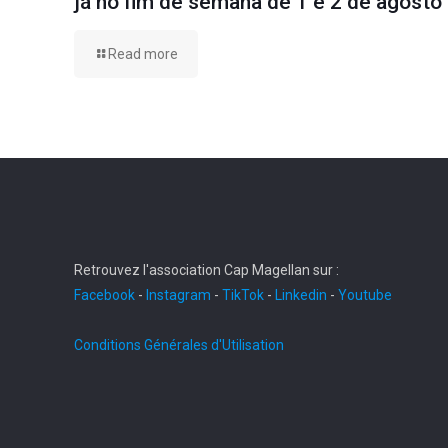
já no fim de semana de 1 e 2 de agosto
Read more
Retrouvez l'association Cap Magellan sur :
Facebook
-
Instagram
-
TikTok
-
Linkedin
-
Youtube
Conditions Générales d'Utilisation