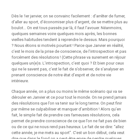
Dès le 1er janvier, on se convainc facilement : d’arrêter de fumer,
d’aller au sport, d’économiser plus d’argent, de se mettre plus au
boulot… On est tous passés par là, il faut l’avouer. Néanmoins,
quelques semaines voire quelques mois après, les bonnes
vieilles habitudes tendent à reprendre le dessus. Mais pourquoi
? Nous étions si motivés pourtant ! Parce que Janvier en réalité,
c’est le mois de la prise de conscience, de l’introspection et pas
forcément des résolutions ! (Cette phrase va surement en réjouir
quelques un(e)s. L’introspection, c’est quoi ? Et bien pour ceux
qui ne le savent pas, c’est le fait de s’observer, de s’analyser en
prenant conscience de notre état d’esprit et de notre vie
intérieure.
Chaque année, on a plus ou moins le même scénario qui va se
dérouler en Janvier et ce pour tout le monde. On ne prend jamais
des résolutions que l’on va tenir sur le long terme. On peut finir
par même se culpabiliser et manquer d’ambition ! Alors qu’en
fait, le simple fait de prendre ces fameuses résolutions, cela
permet de prendre conscience de ce que l’on ne fait pas de bien
ou de ce qui ne nous rend pas heureux. Le fait de se dire: “allez
cette année, je me mets au sport”. C’est un bon début, cela veut
dire que dans le fond on a peut-être envie de perdre quelques