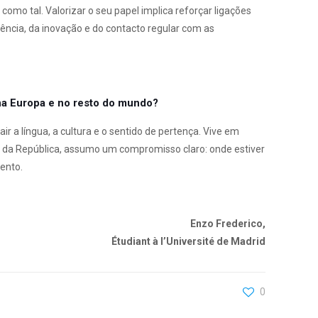
omo tal. Valorizar o seu papel implica reforçar ligações
iência, da inovação e do contacto regular com as
a Europa e no resto do mundo?
r a língua, a cultura e o sentido de pertença. Vive em
e da República, assumo um
compromisso claro: onde estiver
ento.
Enzo Frederico,
Étudiant à l’Université de Madrid
0