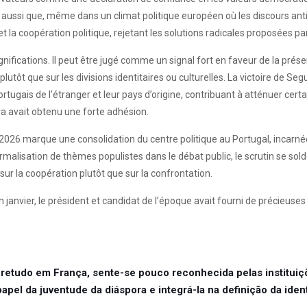
re aussi que, même dans un climat politique européen où les discours an
et la coopération politique, rejetant les solutions radicales proposées pa
gnifications. Il peut être jugé comme un signal fort en faveur de la prés
plutôt que sur les divisions identitaires ou culturelles. La victoire de Se
 Portugais de l’étranger et leur pays d’origine, contribuant à atténuer c
avait obtenu une forte adhésion.
 2026 marque une consolidation du centre politique au Portugal, incarné
alisation de thèmes populistes dans le débat public, le scrutin se solde
r la coopération plutôt que sur la confrontation.
 janvier, le président et candidat de l’époque avait fourni de précieuses
retudo em França, sente-se pouco reconhecida pelas institui
papel da juventude da diáspora e integrá-la na definição da ide