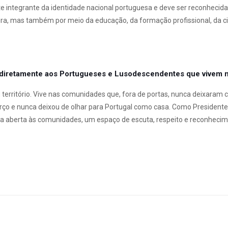
 integrante da identidade nacional portuguesa e deve ser reconhecida c
tura, mas também por meio da educação, da formação profissional, da c
diretamente aos Portugueses e Lusodescendentes que vivem n
território. Vive nas comunidades que, fora de portas, nunca deixaram cai
rço e nunca deixou de olhar para Portugal como casa. Como President
sa aberta às comunidades, um espaço de escuta, respeito e reconhecim