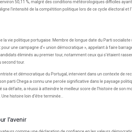
 à environ 50,11 %, malgré des conditions météorologiques difficiles ayan
ne l’intensité de la compétition politique lors de ce cycle électoral et l
la vie politique portugaise. Membre de longue date du Parti socialiste (P
 pour une campagne d’« union démocratique », appelant à faire barrage à
andidats éliminés au premier tour, notamment ceux qui s’étaient rasse
u second tour.
entriste et démocratique du Portugal, intervient dans un contexte de rec
son parti Chega a connu une percée significative dans le paysage politi
ré sa défaite, a réussi à atteindre le meilleur score de l’histoire de so
. Une histoire loin d’être terminée…
ur l’avenir
rvateurs comme une déclaration de confiance en les valeurs démocratiqu