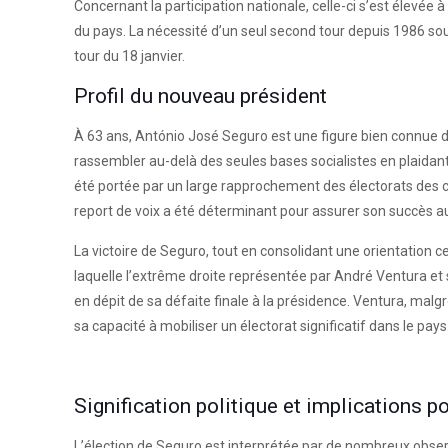
Concernant la participation nationale, celle-ci s’est élevée
du pays. La nécessité d’un seul second tour depuis 1986 soulig
tour du 18 janvier.
Profil du nouveau président
À 63 ans, António José Seguro est une figure bien connue de 
rassembler au-delà des seules bases socialistes en plaidant
été portée par un large rapprochement des électorats des c
report de voix a été déterminant pour assurer son succès a
La victoire de Seguro, tout en consolidant une orientation c
laquelle l’extrême droite représentée par André Ventura et 
en dépit de sa défaite finale à la présidence. Ventura, malg
sa capacité à mobiliser un électorat significatif dans le pays
Signification politique et implications po
L’élection de Seguro est interprétée par de nombreux obse