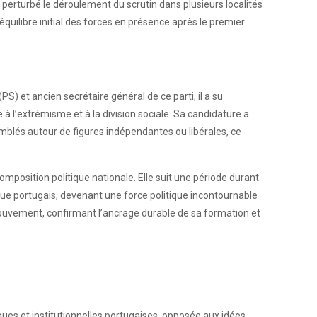
t perturbé le déroulement du scrutin dans plusieurs localités
’équilibre initial des forces en présence après le premier
S) et ancien secrétaire général de ce parti, il a su
 l’extrémisme et à la division sociale. Sa candidature a
mblés autour de figures indépendantes ou libérales, ce
omposition politique nationale. Elle suit une période durant
que portugais, devenant une force politique incontournable
n mouvement, confirmant l’ancrage durable de sa formation et
es et institutionnelles portugaises, opposée aux idées