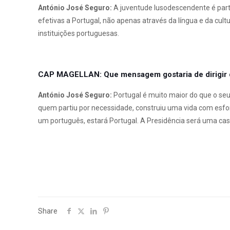
António José Seguro:
A juventude lusodescendente é parte
efetivas a Portugal, não apenas através da língua e da cul
instituições portuguesas.
CAP MAGELLAN: Que mensagem gostaria de dirigir 
António José Seguro:
Portugal é muito maior do que o seu 
quem partiu por necessidade, construiu uma vida com esfo
um português, estará Portugal. A Presidência será uma ca
Share