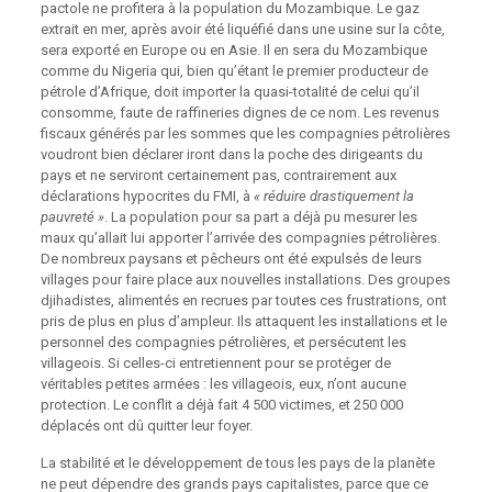
pactole ne profitera à la population du Mozambique. Le gaz
extrait en mer, après avoir été liquéfié dans une usine sur la côte,
sera exporté en Europe ou en Asie. Il en sera du Mozambique
comme du Nigeria qui, bien qu’étant le premier producteur de
pétrole d’Afrique, doit importer la quasi-totalité de celui qu’il
consomme, faute de raffineries dignes de ce nom. Les revenus
fiscaux générés par les sommes que les compagnies pétrolières
voudront bien déclarer iront dans la poche des dirigeants du
pays et ne serviront certainement pas, contrairement aux
déclarations hypocrites du FMI, à
« réduire drastiquement la
pauvreté »
. La population pour sa part a déjà pu mesurer les
maux qu’allait lui apporter l’arrivée des compagnies pétrolières.
De nombreux paysans et pêcheurs ont été expulsés de leurs
villages pour faire place aux nouvelles installations. Des groupes
djihadistes, alimentés en recrues par toutes ces frustrations, ont
pris de plus en plus d’ampleur. Ils attaquent les installations et le
personnel des compagnies pétrolières, et persécutent les
villageois. Si celles-ci entretiennent pour se protéger de
véritables petites armées : les villageois, eux, n’ont aucune
protection. Le conflit a déjà fait 4 500 victimes, et 250 000
déplacés ont dû quitter leur foyer.
La stabilité et le développement de tous les pays de la planète
ne peut dépendre des grands pays capitalistes, parce que ce