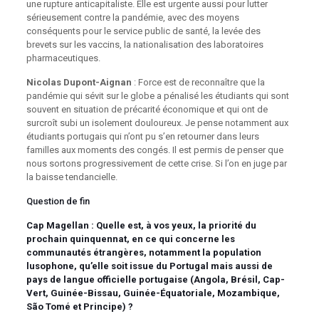
une rupture anticapitaliste. Elle est urgente aussi pour lutter
sérieusement contre la pandémie, avec des moyens
conséquents pour le service public de santé, la levée des
brevets sur les vaccins, la nationalisation des laboratoires
pharmaceutiques.
Nicolas Dupont-Aignan
: Force est de reconnaître que la
pandémie qui sévit sur le globe a pénalisé les étudiants qui sont
souvent en situation de précarité économique et qui ont de
surcroît subi un isolement douloureux. Je pense notamment aux
étudiants portugais qui n’ont pu s’en retourner dans leurs
familles aux moments des congés. Il est permis de penser que
nous sortons progressivement de cette crise. Si l’on en juge par
la baisse tendancielle.
Question de fin
Cap Magellan : Quelle est, à vos yeux, la priorité du
prochain quinquennat, en ce qui concerne les
communautés étrangères, notamment la population
lusophone, qu’elle soit issue du Portugal mais aussi de
pays de langue officielle portugaise (Angola, Brésil, Cap-
Vert, Guinée-Bissau, Guinée-Équatoriale, Mozambique,
São Tomé et Principe) ?