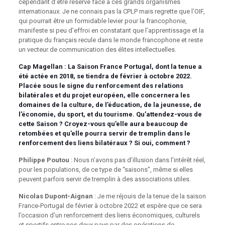
cependant d’être réservé face à ces grands organismes
internationaux. Je ne connais pas la CPLP mais regrette que l’OIF,
qui pourrait être un formidable levier pour la francophonie,
manifeste si peu d’effroi en constatant que l’apprentissage et la
pratique du français recule dans le monde francophone et reste
un vecteur de communication des élites intellectuelles.
Cap Magellan
: La Saison France Portugal, dont la tenue a
été actée en 2018, se tiendra de février à octobre 2022.
Placée sous le signe du renforcement des relations
bilatérales et du projet européen, elle concernera les
domaines de la culture, de l’éducation, de la jeunesse, de
l’économie, du sport, et du tourisme. Qu’attendez-vous de
cette Saison ? Croyez-vous qu’elle aura beaucoup de
retombées et qu’elle pourra servir de tremplin dans le
renforcement des liens bilatéraux ? Si oui, comment ?
Philippe Poutou
: Nous n’avons pas d’illusion dans l’intérêt réel,
pour les populations, de ce type de “saisons”, même si elles
peuvent parfois servir de tremplin à des associations utiles.
Nicolas Dupont-Aignan
: Je me réjouis de la tenue de la saison
France-Portugal de février à octobre 2022 et espère que ce sera
l’occasion d’un renforcement des liens économiques, culturels
et sportifs entre nos deux pays par des opérations de