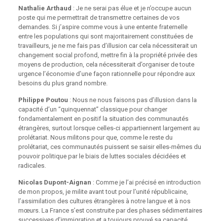
Nathalie Arthaud
: Je ne serai pas élue et je n’occupe aucun
poste qui me permettrait de transmettre certaines de vos
demandes. Si j’aspire comme vous à une entente fraternelle
entre les populations qui sont majoritairement constituées de
travailleurs, je ne me fais pas d’illusion car cela nécessiterait un
changement social profond, mettre fin à la propriété privée des
moyens de production, cela nécessiterait d’organiser de toute
urgence l’économie d’une façon rationnelle pour répondre aux
besoins du plus grand nombre.
Philippe Poutou
: Nous ne nous faisons pas d’illusion dans la
capacité d’un “quinquennat” classique pour changer
fondamentalement en positif la situation des communautés
étrangères, surtout lorsque celles-ci appartiennent largement au
prolétariat. Nous militons pour que, comme le reste du
prolétariat, ces communautés puissent se saisir elles-mêmes du
pouvoir politique par le biais de luttes sociales décidées et
radicales.
Nicolas Dupont-Aignan
: Comme je l’ai précisé en introduction
de mon propos, je milite avant tout pour l’unité républicaine,
l’assimilation des cultures étrangères à notre langue et à nos
mœurs. La France s’est construite par des phases sédimentaires
successives d’immigration et a toujours prouvé sa capacité