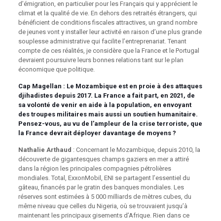
d’émigration, en particulier pour les Français qui y apprécient le
climat et la qualité de vie. En dehors des retraités étrangers, qui
bénéficient de conditions fiscales attractives, un grand nombre
de jeunes vont y installer leur activité en raison d’une plus grande
souplesse administrative qui facilite l’entreprenariat. Tenant
compte de ces réalités, je considère que la France et le Portugal
devraient poursuivre leurs bonnes relations tant sur le plan
économique que politique.
Cap Magellan
: Le Mozambique est en proie à des attaques
djihadistes depuis 2017. La France a fait part, en 2021, de
sa volonté de venir en aide à la population, en envoyant
des troupes militaires mais aussi un soutien humanitaire.
Pensez-vous, au vu de l’ampleur de la crise terroriste, que
la France devrait déployer davantage de moyens ?
Nathalie Arthaud
: Concernant le Mozambique, depuis 2010, la
découverte de gigantesques champs gaziers en mer a attiré
dans la région les principales compagnies pétrolières
mondiales. Total, ExxonMobil, ENI se partagent l’essentiel du
gâteau, financés par le gratin des banques mondiales. Les
réserves sont estimées à 5 000 milliards de mètres cubes, du
même niveau que celles du Nigeria, où se trouvaient jusqu’à
maintenant les principaux gisements d’Afrique. Rien dans ce