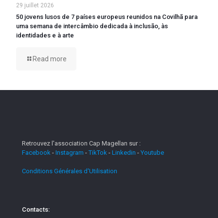
29 juillet 2026
50 jovens lusos de 7 países europeus reunidos na Covilhã para
uma semana de intercâmbio dedicada à inclusão, às
identidades e à arte
Read more
Retrouvez l'association Cap Magellan sur :
Facebook
-
Instagram
-
TikTok
-
Linkedin
-
Youtube
Conditions Générales d'Utilisation
Contacts: