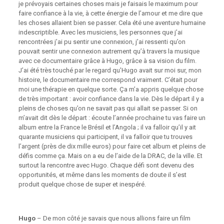
je prévoyais certaines choses mais je faisais le maximum pour
faire confiance à la vie, à cette énergie de l’amour et me dire que
les choses allaient bien se passer. Cela été une aventure humaine
indescriptible. Avec les musiciens, les personnes que j’ai
rencontrées j’ai pu sentir une connexion, j’ai ressenti qu’on
pouvait sentir une connexion autrement qu’à travers la musique
avec ce documentaire grâce à Hugo, grâce à sa vision du film.
J’ai été très touché par le regard qu’Hugo avait sur moi sur, mon
histoire, le documentaire me correspond vraiment. C’était pour
moi une thérapie en quelque sorte. Ça m’a appris quelque chose
de très important : avoir confiance dans la vie. Dès le départ il y a
pleins de choses qu’on ne savait pas qui allait se passer. Si on
m’avait dit dès le départ : écoute l’année prochaine tu vas faire un
album entre la France le Brésil et l’Angola ; il va falloir qu’il y ait
quarante musiciens qui participent, il va falloir que tu trouves
l’argent (près de dix mille euros) pour faire cet album et pleins de
défis comme ça. Mais on a eu de l’aide de la DRAC, de la ville. Et
surtout la rencontre avec Hugo. Chaque défi sont devenu des
opportunités, et même dans les moments de doute il s’est
produit quelque chose de super et inespéré.
Hugo
– De mon côté je savais que nous allions faire un film