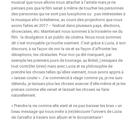
musical que nous allions nous attacher à l’artiste mais je ne
pensais pas que le film serait à même de toucher les personnes
des personnes qui ne sont pas lusophone ou pas intéressées à
la musique afro brésilienne, au cours des projections que nous
avons faites en 2017 – festival dans plusieurs pays, élections,
showcases, etc. Maintenant nous sommes à la troisième vie du
film : la divulgation à un public de cinéma. Nous nous sommes
dit c’est incroyable ça touche vraiment. C’est grâce à Lucia, à son
discours, à sa façon de voir la vie et sa façon d’affronter les
déceptions, les obstacles. Pour moi ça été marquant, par
exemple les premiers jours de tournage, au Brésil, j’essayais de
tout contrôler (rires) mais avec Lucia et sa philosophie de
prendre les choses telles qu’elles viennent, nous avons appris à
« laisser couler ». J’ai commencé à réagir comme ça, je me suis
détendu, je laissais plus les choses avancer d’elle-même et je les
prenais comme elle venait et laissait les choses se faire
naturellement.
« Prendre la vie comme elle vient et ne pas baisser les bras » un
beau message qui nous invite à (re)découvrir l’univers de Lúcia
de Carvalho à travers son album et le documentaire !