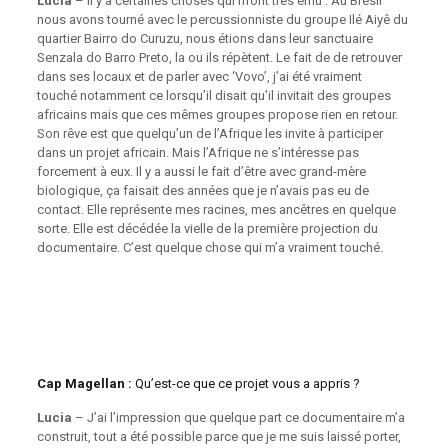
Lucia
– Il y a certaines choses qui m’ont très ému : Au Brésil
nous avons tourné avec le percussionniste du groupe Ilé Aiyê du
quartier Bairro do Curuzu, nous étions dans leur sanctuaire
Senzala do Barro Preto, la ou ils répètent. Le fait de de retrouver
dans ses locaux et de parler avec ‘Vovo’, j’ai été vraiment
touché notamment ce lorsqu’il disait qu’il invitait des groupes
africains mais que ces mêmes groupes propose rien en retour.
Son rêve est que quelqu’un de l’Afrique les invite à participer
dans un projet africain. Mais l’Afrique ne s’intéresse pas
forcement à eux. Il y a aussi le fait d’être avec grand-mère
biologique, ça faisait des années que je n’avais pas eu de
contact. Elle représente mes racines, mes ancêtres en quelque
sorte. Elle est décédée la vielle de la première projection du
documentaire. C’est quelque chose qui m’a vraiment touché.
Cap Magellan :
Qu’est-ce que ce projet vous a appris ?
Lucia
– J’ai l’impression que quelque part ce documentaire m’a
construit, tout a été possible parce que je me suis laissé porter,