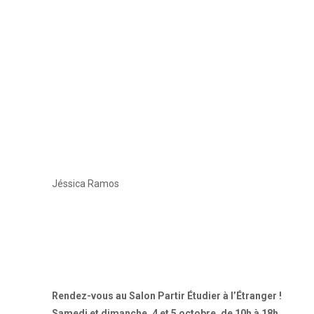
Jéssica Ramos
Rendez-vous au Salon Partir Étudier à l’Étranger !
Samedi et dimanche, 4 et 5 octobre, de 10h à 18h