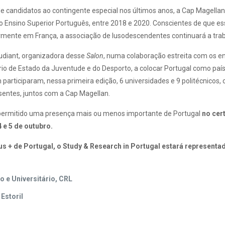
andidatos ao contingente especial nos últimos anos, a Cap Magellan 
Ensino Superior Português, entre 2018 e 2020. Conscientes de que es
rmente em França, a associação de lusodescendentes continuará a trab
udiant, organizadora desse
Salon
, numa colaboração estreita com os en
rio de Estado da Juventude e do Desporto, a colocar Portugal como pa
participaram, nessa primeira edição, 6 universidades e 9 politécnicos
sentes, juntos com a Cap Magellan.
m permitido uma presença mais ou menos importante de Portugal
no ce
 e 5 de outubro.
 + de Portugal, o Study & Research in Portugal estará representa
 e Universitário, CRL
Estoril