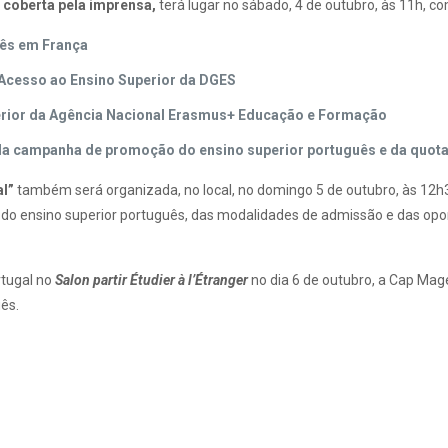
 coberta pela imprensa,
terá lugar no sábado, 4 de outubro, às 11h, c
uês em França
 Acesso ao Ensino Superior da DGES
perior da Agência Nacional Erasmus+ Educação e Formação
a campanha de promoção do ensino superior português e da quot
al”
também será organizada, no local, no domingo 5 de outubro, às 12h3
o ensino superior português, das modalidades de admissão e das opo
rtugal no
Salon partir Étudier à l’Étranger
no dia 6 de outubro, a Cap Ma
ês.