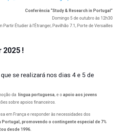
Conferência “Study & Research in Portugal”
Domingo 5 de outubro às 12h30
 Partir Étudier à l’Étranger, Pavilhão 7.1, Porte de Versailles
r 2025 !
, que se realizará nos dias 4 e 5 de
romoção da
língua portuguesa
, e o
apoio aos jovens
s sobre apoios financeiros.
esa em França e responder às necessidades dos
m Portugal, promovendo o contingente especial de 7%
utou desde 1996.