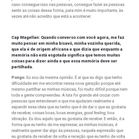
caso consegue isso nas pessoas, consegue fazer as pessoas
sentir as coisas dessa forma, para mim é muito importante, às
vezes até não acredito que está a acontecer.
Cap Magellan: Quando converso com você agora, me faz
muito pensar em minha bisavó, minha vozinha querida,
que ela é de origem africana e que dizia que enquanto a
memória não está esgotada significa que temos muitas
coisas para dizer ainda e que essa memória deve ser
partilhada.
Pongo:
Eu sou da mesma opinião. É aí que eu digo que tenho
dificuldade em me encontrar nessa nova geração porque até
mesmo partilhar as minhas músicas, foi muito difícil porque nem
toda a gente compreendeu. A luta foi grande até cruzar com
pessoas que entenderam e que me ajudaram realmente a
expandir essa ideia que eu tenho que é de dar o que eu gostaria
de receber, coisas boas, boas energias,
good feeling
, boa
vibração. Eu dou aquilo que eu gostaria de receber. E então, é a
forma que eu tenho de me expressar, as minhas músicas, é
realmente querer dar algo às pessoas, naquela expressão que
eu gostaria de receber de volta e receção que eu tenho de volta