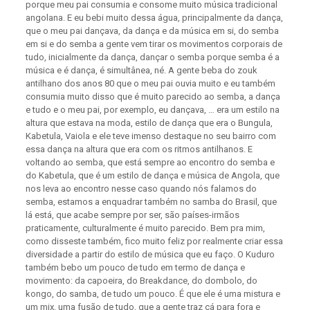
porque meu pai consumia e consome muito música tradicional
angolana. E eu bebi muito dessa água, principalmente da dança,
que o meu pai dançava, da dança e da música em si, do semba
em si e do semba a gente vem tirar os movimentos corporais de
tudo, inicialmente da dança, dançar o semba porque semba é a
música e é dança, é simultânea, né. A gente beba do zouk
antilhano dos anos 80 que o meu pai ouvia muito e eu também
consumia muito disso que é muito parecido ao semba, a dança
e tudo e o meu pai, por exemplo, eu dançava, … era um estilo na
altura que estava na moda, estilo de dança que era o Bungula,
Kabetula, Vaiola e ele teve imenso destaque no seu bairro com
essa dança na altura que era com os ritmos antilhanos. E
voltando ao semba, que está sempre ao encontro do semba e
do Kabetula, que é um estilo de dança e música de Angola, que
nos leva ao encontro nesse caso quando nós falamos do
semba, estamos a enquadrar também no samba do Brasil, que
lá está, que acabe sempre por ser, são países-irmãos
praticamente, culturalmente é muito parecido. Bem pra mim,
como disseste também, fico muito feliz por realmente criar essa
diversidade a partir do estilo de música que eu faço. O Kuduro
também bebo um pouco de tudo em termo de dança e
movimento: da capoeira, do Breakdance, do dombolo, do
kongo, do samba, de tudo um pouco. É que ele é uma mistura e
um mix, uma fusão de tudo, que a gente traz cá para fora e