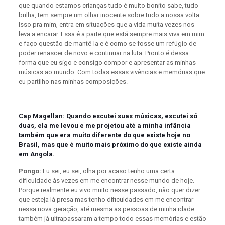
que quando estamos crianças tudo é muito bonito sabe, tudo
brilha, tem sempre um olhar inocente sobre tudo a nossa volta.
Isso pra mim, entra em situações que a vida muita vezes nos
leva a encarar. Essa é a parte que está sempre mais viva em mim
e faço questão de mantê-la e é como se fosse um refúgio de
poder renascer de novo e continuar na luta. Pronto é dessa
forma que eu sigo e consigo compor e apresentar as minhas
músicas ao mundo. Com todas essas vivências e memórias que
eu partilho nas minhas composições.
Cap Magellan: Quando escutei suas músicas, escutei só
duas, ela me levou e me projetou até a minha infância
também que era muito diferente do que existe hoje no
Brasil, mas que é muito mais próximo do que existe ainda
em Angola.
Pongo:
Eu sei, eu sei, olha por acaso tenho uma certa
dificuldade às vezes em me encontrar nesse mundo de hoje.
Porque realmente eu vivo muito nesse passado, não quer dizer
que esteja lá presa mas tenho dificuldades em me encontrar
nessa nova geração, até mesma as pessoas de minha idade
também já ultrapassaram a tempo todo essas memórias e estão