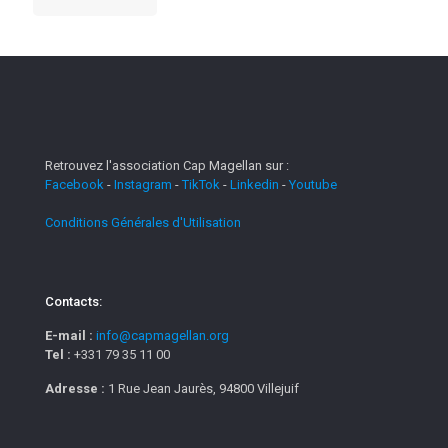
Retrouvez l'association Cap Magellan sur :
Facebook
-
Instagram
-
TikTok
-
Linkedin
-
Youtube
Conditions Générales d'Utilisation
Contacts:
E-mail :
info@capmagellan.org
Tel :
+331 79 35 11 00
Adresse :
1 Rue Jean Jaurès, 94800 Villejuif