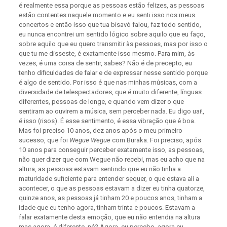
é realmente essa porque as pessoas estão felizes, as pessoas
estão contentes naquele momento e eu senti isso nos meus
concertos e então isso que tua bisavó falou, faz todo sentido,
eu nunca encontrei um sentido lógico sobre aquilo que eu faço,
sobre aquilo que eu quero transmitir às pessoas, mas por isso o
que tu me disseste, é exatamente isso mesmo. Para mim, às
vezes, é uma coisa de sentir, sabes? Não é de precepto, eu
tenho dificuldades de falar e de expressar nesse sentido porque
é algo de sentido. Por isso é que nas minhas músicas, com a
diversidade de telespectadores, que é muito diferente, línguas
diferentes, pessoas de longe, e quando vem dizer o que
sentiram ao ouvirem a música, sem perceber nada. Eu digo uai!,
é isso (risos). É esse sentimento, é essa vibração que é boa.
Mas foi preciso 10 anos, dez anos após o meu primeiro
sucesso, que foi
Wegue Wegue
com Buraka. Foi preciso, após
10 anos para conseguir perceber exatamente isso, as pessoas,
não quer dizer que com Wegue não recebi, mas eu acho que na
altura, as pessoas estavam sentindo que eu não tinha a
maturidade suficiente para entender sequer, o que estava ali a
acontecer, o que as pessoas estavam a dizer eu tinha quatorze,
quinze anos, as pessoas já tinham 20 e poucos anos, tinham a
idade que eu tenho agora, tinham trinta e poucos. Estavam a
falar exatamente desta emoção, que eu não entendia na altura
mas agora, é diferente, né? Agora, eu percebo, agora eu