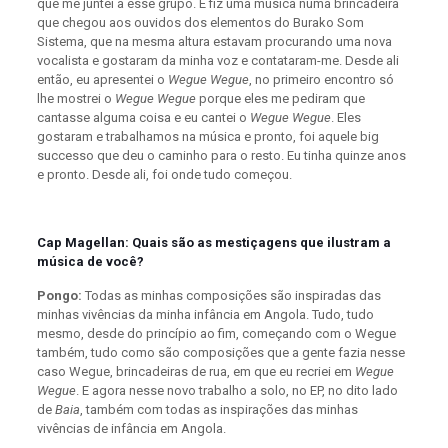
que me juntei a esse grupo. E fiz uma música numa brincadeira
que chegou aos ouvidos dos elementos do Burako Som
Sistema, que na mesma altura estavam procurando uma nova
vocalista e gostaram da minha voz e contataram-me. Desde ali
então, eu apresentei o
Wegue Wegue
, no primeiro encontro só
lhe mostrei o
Wegue Wegue
porque eles me pediram que
cantasse alguma coisa e eu cantei o
Wegue Wegue
. Eles
gostaram e trabalhamos na música e pronto, foi aquele big
successo que deu o caminho para o resto. Eu tinha quinze anos
e pronto. Desde ali, foi onde tudo começou.
Cap Magellan: Quais são as mestiçagens que ilustram a
música de você?
Pongo:
Todas as minhas composições são inspiradas das
minhas vivências da minha infância em Angola. Tudo, tudo
mesmo, desde do princípio ao fim, começando com o Wegue
também, tudo como são composições que a gente fazia nesse
caso Wegue, brincadeiras de rua, em que eu recriei em
Wegue
Wegue
. E agora nesse novo trabalho a solo, no EP, no dito lado
de
Baia
, também com todas as inspirações das minhas
vivências de infância em Angola.