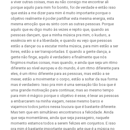
a viver outras coisas, mas eu não consigo me encontrar ali
porque aquilo para mim foi bonito, foi de verdade e então isso
que estás a me dizer para mim é muito importante porque o
objetivo realmente é poder partilhar esta mesma energia, esta
mesma emoção que eu sinto com as outras pessoas. Porque
aquilo que eu digo muito às vezes e repito que, quando as
pessoas dançam, que a minha música pra mim, o kuduro, a
essência em si é a liberdade, e quando eu vejo que pessoas
estão a dançar ou a escutar minha música, para mim estão a ser
livres, estão a ser transportadas. E quando a gente dança, a
gente não finge, aquilo é verdadeiro e finalmente que nós
fingimos muitas coisas, mas quando, e ainda que seja um ritmo
diferente ao nível europeu e do mundo, é um ritmo diferente para
eles, é um ritmo diferente para as pessoas, mas estão a se
mexer, estão a movimentar o corpo, estão a soltar da sua forma
mas é verdadeiro. Isso pra mim é uma sensação tão boa que é
uma grande motivação para continuar, mas ao mesmo tempo
para mim é mágico porque o objetivo é esse, é levar as pessoas
a embarcarem na minha viagem, nesse mesmo barco e
viajarmos todos juntos nessa loucura que é bastante diferente.
Mas tem que em simultâneo encontramos a felicidade. Ainda
que seja momentânea, ainda que seja passageiro, naquele
momento estamos todos a serem felizes em conjuntos. E isso
pra mim é bastante importante quando arte que é a música no