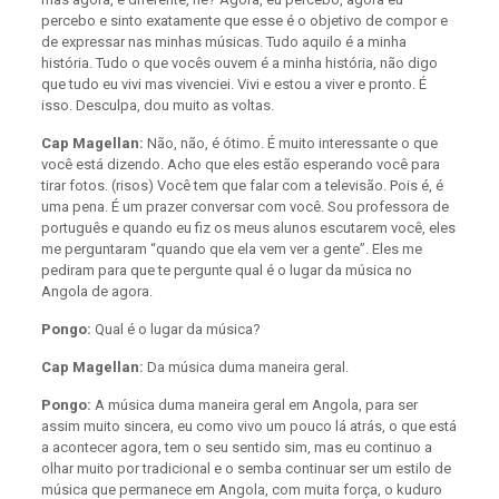
percebo e sinto exatamente que esse é o objetivo de compor e
de expressar nas minhas músicas. Tudo aquilo é a minha
história. Tudo o que vocês ouvem é a minha história, não digo
que tudo eu vivi mas vivenciei. Vivi e estou a viver e pronto. É
isso. Desculpa, dou muito as voltas.
Cap Magellan:
Não, não, é ótimo. É muito interessante o que
você está dizendo. Acho que eles estão esperando você para
tirar fotos. (risos) Você tem que falar com a televisão. Pois é, é
uma pena. É um prazer conversar com você. Sou professora de
português e quando eu fiz os meus alunos escutarem você, eles
me perguntaram “quando que ela vem ver a gente”. Eles me
pediram para que te pergunte qual é o lugar da música no
Angola de agora.
Pongo:
Qual é o lugar da música?
Cap Magellan:
Da música duma maneira geral.
Pongo:
A música duma maneira geral em Angola, para ser
assim muito sincera, eu como vivo um pouco lá atrás, o que está
a acontecer agora, tem o seu sentido sim, mas eu continuo a
olhar muito por tradicional e o semba continuar ser um estilo de
música que permanece em Angola, com muita força, o kuduro