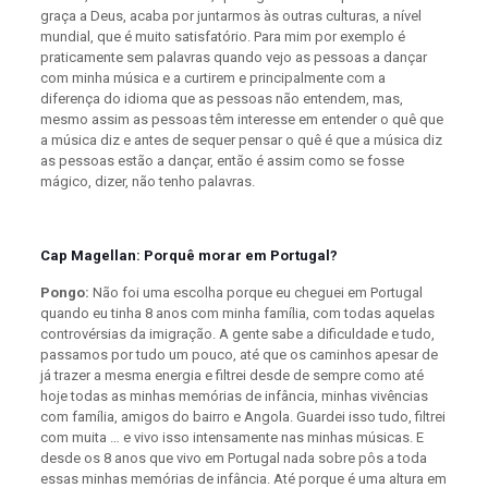
graça a Deus, acaba por juntarmos às outras culturas, a nível
mundial, que é muito satisfatório. Para mim por exemplo é
praticamente sem palavras quando vejo as pessoas a dançar
com minha música e a curtirem e principalmente com a
diferença do idioma que as pessoas não entendem, mas,
mesmo assim as pessoas têm interesse em entender o quê que
a música diz e antes de sequer pensar o quê é que a música diz
as pessoas estão a dançar, então é assim como se fosse
mágico, dizer, não tenho palavras.
Cap Magellan: Porquê morar em Portugal?
Pongo:
Não foi uma escolha porque eu cheguei em Portugal
quando eu tinha 8 anos com minha família, com todas aquelas
controvérsias da imigração. A gente sabe a dificuldade e tudo,
passamos por tudo um pouco, até que os caminhos apesar de
já trazer a mesma energia e filtrei desde de sempre como até
hoje todas as minhas memórias de infância, minhas vivências
com família, amigos do bairro e Angola. Guardei isso tudo, filtrei
com muita … e vivo isso intensamente nas minhas músicas. E
desde os 8 anos que vivo em Portugal nada sobre pôs a toda
essas minhas memórias de infância. Até porque é uma altura em