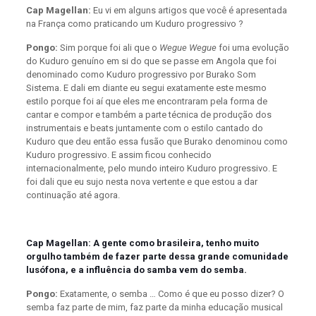
Cap Magellan:
Eu vi em alguns artigos que você é apresentada
na França como praticando um Kuduro progressivo ?
Pongo:
Sim porque foi ali que o
Wegue Wegue
foi uma evolução
do Kuduro genuíno em si do que se passe em Angola que foi
denominado como Kuduro progressivo por Burako Som
Sistema. E dali em diante eu segui exatamente este mesmo
estilo porque foi aí que eles me encontraram pela forma de
cantar e compor e também a parte técnica de produção dos
instrumentais e beats juntamente com o estilo cantado do
Kuduro que deu então essa fusão que Burako denominou como
Kuduro progressivo. E assim ficou conhecido
internacionalmente, pelo mundo inteiro Kuduro progressivo. E
foi dali que eu sujo nesta nova vertente e que estou a dar
continuação até agora.
Cap Magellan: A gente como brasileira, tenho muito
orgulho também de fazer parte dessa grande comunidade
lusófona, e a influência do samba vem do semba.
Pongo:
Exatamente, o semba … Como é que eu posso dizer? O
semba faz parte de mim, faz parte da minha educação musical