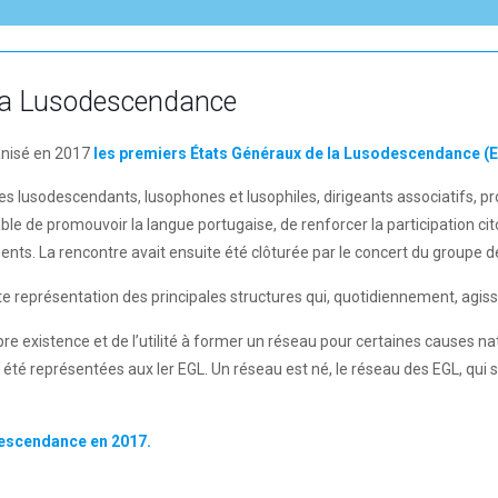
la Lusodescendance
anisé en 2017
les premiers États Généraux de la Lusodescendance (E
 des lusodescendants, lusophones et lusophiles, dirigeants associatifs, 
pable de promouvoir la langue portugaise, de renforcer la participation ci
ents. La rencontre avait ensuite été clôturée par le concert du groupe d
forte représentation des principales structures qui, quotidiennement, a
re existence et de l’utilité à former un réseau pour certaines causes na
 été représentées aux Ier EGL. Un réseau est né, le réseau des EGL, qui
descendance en 2017.