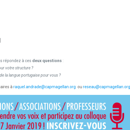
n
us répondez à ces
deux questions
:
r votre structure ?
e la langue portugaise pour vous ?
saires à
raquel.andrade@capmagellan.org
ou
reseau@capmagellan.or