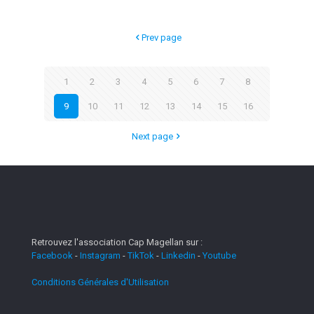
Prev page
1
2
3
4
5
6
7
8
9
10
11
12
13
14
15
16
Next page
Retrouvez l'association Cap Magellan sur :
Facebook
-
Instagram
-
TikTok
-
Linkedin
-
Youtube
Conditions Générales d'Utilisation