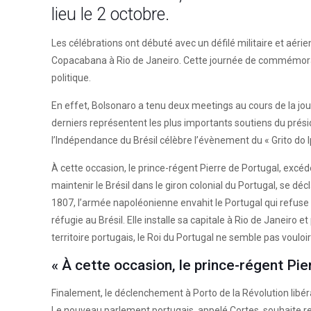
lieu le 2 octobre.
Les célébrations ont débuté avec un défilé militaire et ae
Copacabana à Rio de Janeiro. Cette journée de commémoration
politique.
En effet, Bolsonaro a tenu deux meetings au cours de la journe
derniers représentent les plus importants soutiens du préside
l’Indépendance du Brésil célèbre l’évènement du « Grito do
À cette occasion, le prince-régent Pierre de Portugal, excé
maintenir le Brésil dans le giron colonial du Portugal, se d
1807, l’armée napoléonienne envahit le Portugal qui refuse d
réfugie au Brésil. Elle installe sa capitale à Rio de Janei
territoire portugais, le Roi du Portugal ne semble pas vouloir
« À cette occasion, le prince-régent Pi
Finalement, le déclenchement à Porto de la Révolution libéral
Le nouveau parlement portugais, appelé Cortes, souhaite redo