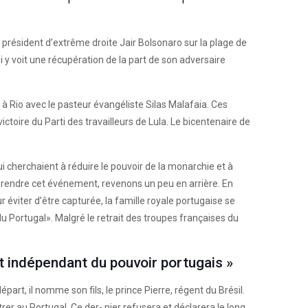
 du président d’extrême droite Jair Bolsonaro sur la plage de
 y voit une récupération de la part de son adversaire
à Rio avec le pasteur évangéliste Silas Malafaia. Ces
victoire du Parti des travailleurs de Lula. Le bicentenaire de
 cherchaient à réduire le pouvoir de la monarchie et à
prendre cet événement, revenons un peu en arrière. En
éviter d’être capturée, la famille royale portugaise se
u Portugal». Malgré le retrait des troupes françaises du
et indépendant du pouvoir portugais »
part, il nomme son fils, le prince Pierre, régent du Brésil.
er au Portugal. Ce der- nier refusera et déclarera le long