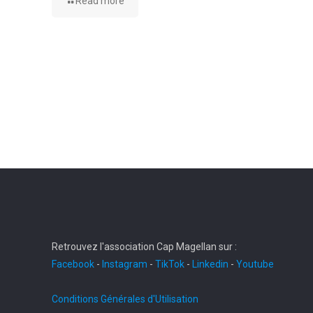
Read more
Retrouvez l'association Cap Magellan sur :
Facebook
-
Instagram
-
TikTok
-
Linkedin
-
Youtube
Conditions Générales d'Utilisation