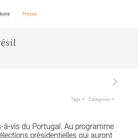
tions
Presse
́sil
Tags
Categories
vis-à-vis du Portugal. Au programme
élections présidentielles qui auront