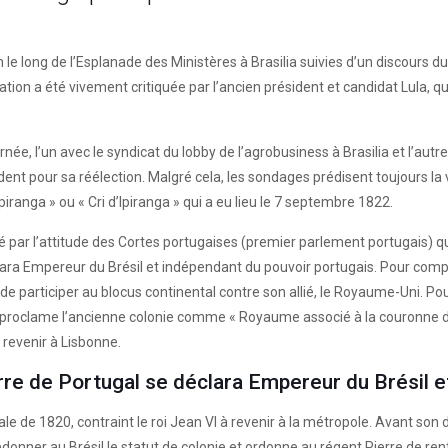
́rien le long de l’Esplanade des Ministères à Brasilia suivies d’un discours
 a été vivement critiquée par l’ancien président et candidat Lula, qui
́e, l’un avec le syndicat du lobby de l’agrobusiness à Brasilia et l’autre 
nt pour sa réélection. Malgré cela, les sondages prédisent toujours la 
 Ipiranga » ou « Cri d’Ipiranga » qui a eu lieu le 7 septembre 1822.
dé par l’attitude des Cortes portugaises (premier parlement portugais) qui
éclara Empereur du Brésil et indépendant du pouvoir portugais. Pour com
e participer au blocus continental contre son allié, le Royaume-Uni. Pour 
ro et proclame l’ancienne colonie comme « Royaume associé à la couronne d
 revenir à Lisbonne.
erre de Portugal se déclara Empereur du Brésil 
e de 1820, contraint le roi Jean VI à revenir à la métropole. Avant son dé
nner au Brésil le statut de colonie et ordonne au régent Pierre de rentr