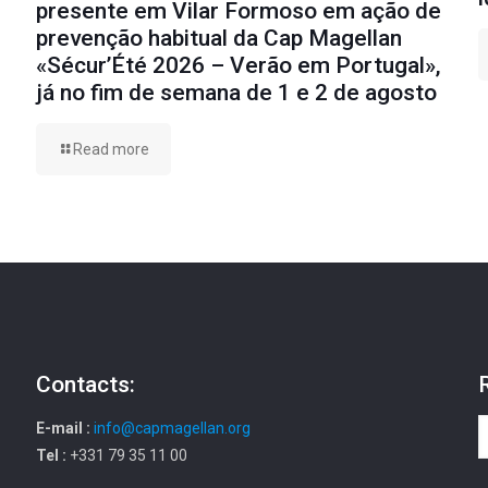
presente em Vilar Formoso em ação de
prevenção habitual da Cap Magellan
«Sécur’Été 2026 – Verão em Portugal»,
já no fim de semana de 1 e 2 de agosto
Read more
Contacts:
E-mail :
info@capmagellan.org
Tel :
+331 79 35 11 00