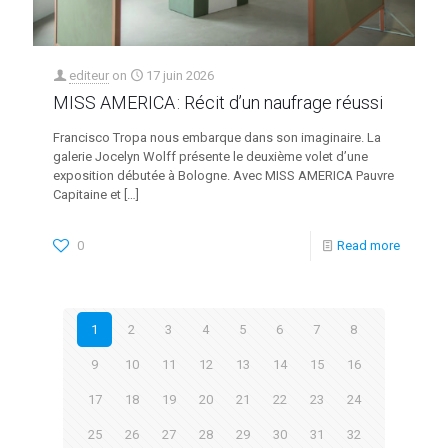
editeur
on
17 juin 2026
MISS AMERICA : Récit d’un naufrage réussi
Francisco Tropa nous embarque dans son imaginaire. La
galerie Jocelyn Wolff présente le deuxième volet d’une
exposition débutée à Bologne. Avec MISS AMERICA Pauvre
Capitaine et
[…]
0
Read more
1
2
3
4
5
6
7
8
9
10
11
12
13
14
15
16
17
18
19
20
21
22
23
24
25
26
27
28
29
30
31
32