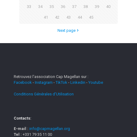
33
34
35
36
37
38
39
40
41
42
43
44
45
Next page
Retrouvez l'association Cap Magellan sur :
Facebook
-
Instagram
-
TikTok
-
Linkedin
-
Youtube
Conditions Générales d'Utilisation
Contacts:
E-mail :
info@capmagellan.org
Tel :
+331 79 35 11 00