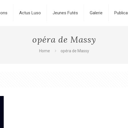
ions
Actus Luso
Jeunes Futés
Galerie
Publica
opéra de Massy
Home
opéra de Massy