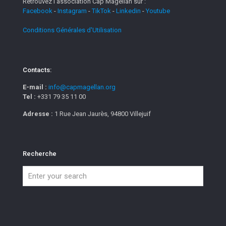
Retrouvez l'association Cap Magellan sur :
Facebook
-
Instagram
-
TikTok
-
Linkedin
-
Youtube
Conditions Générales d'Utilisation
Contacts:
E-mail :
info@capmagellan.org
Tel :
+331 79 35 11 00
Adresse :
1 Rue Jean Jaurès, 94800 Villejuif
Recherche