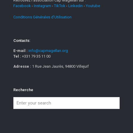
Retrouvez l'association Cap Magellan sur :
Facebook
-
Instagram
-
TikTok
-
Linkedin
-
Youtube
Conditions Générales d'Utilisation
Contacts:
E-mail :
info@capmagellan.org
Tel :
+331 79 35 11 00
Adresse :
1 Rue Jean Jaurès, 94800 Villejuif
Recherche