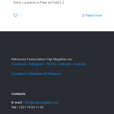
Sens. La pièce La Fleur au Fusil
[…]
1
Read more
Retrouvez l'association Cap Magellan sur :
Facebook
-
Instagram
-
TikTok
-
Linkedin
-
Youtube
Conditions Générales d'Utilisation
Contacts:
E-mail :
info@capmagellan.org
Tel :
+331 79 35 11 00