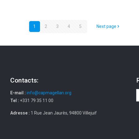
1
2
3
4
5
Next page
Contacts:
E-mail :
info@capmagellan.org
Tel :
+331 79 35 11 00
Adresse :
1 Rue Jean Jaurès, 94800 Villejuif