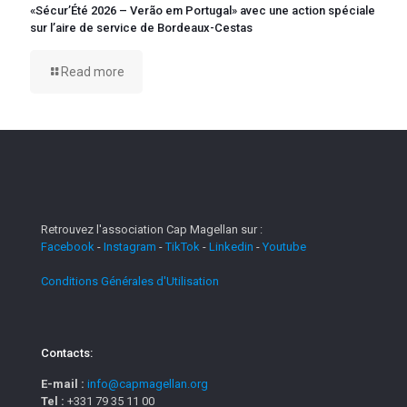
«Sécur’Été 2026 – Verão em Portugal» avec une action spéciale
sur l’aire de service de Bordeaux-Cestas
Read more
Retrouvez l'association Cap Magellan sur :
Facebook
-
Instagram
-
TikTok
-
Linkedin
-
Youtube
Conditions Générales d'Utilisation
Contacts:
E-mail :
info@capmagellan.org
Tel :
+331 79 35 11 00