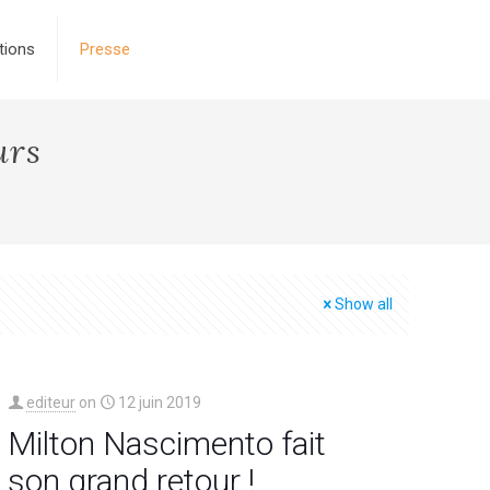
tions
Presse
urs
Show all
editeur
on
12 juin 2019
Milton Nascimento fait
son grand retour !