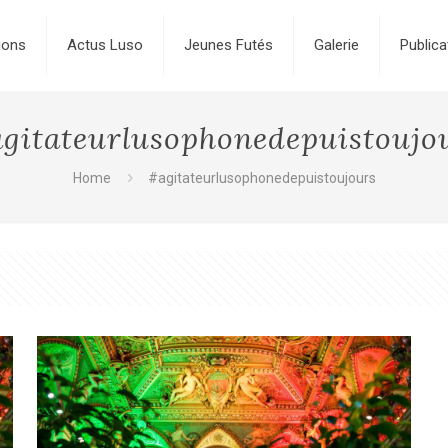
ions
Actus Luso
Jeunes Futés
Galerie
Publica
gitateurlusophonedepuistoujo
Home
#agitateurlusophonedepuistoujours