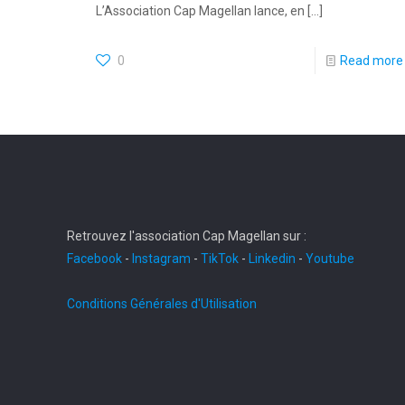
L’Association Cap Magellan lance, en
[…]
0
Read more
Retrouvez l'association Cap Magellan sur :
Facebook
-
Instagram
-
TikTok
-
Linkedin
-
Youtube
Conditions Générales d'Utilisation