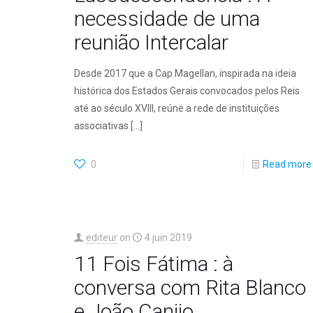
necessidade de uma
reunião Intercalar
Desde 2017 que a Cap Magellan, inspirada na ideia
histórica dos Estados Gerais convocados pelos Reis
até ao século XVIII, reúne a rede de instituições
associativas
[…]
0
Read more
editeur
on
4 juin 2019
11 Fois Fátima : à
conversa com Rita Blanco
e João Canijo