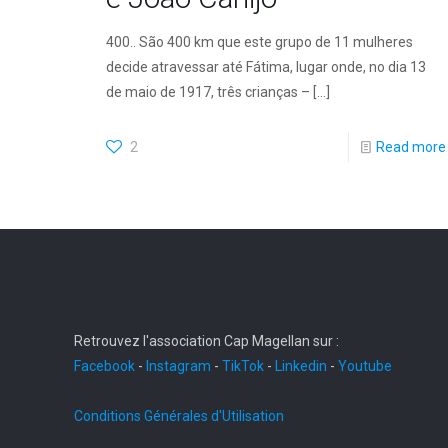
400.. São 400 km que este grupo de 11 mulheres
decide atravessar até Fátima, lugar onde, no dia 13
de maio de 1917, três crianças –
[…]
2
Read more
Retrouvez l'association Cap Magellan sur :
Facebook
-
Instagram
-
TikTok
-
Linkedin
-
Youtube
Conditions Générales d'Utilisation