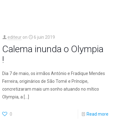
editeur
on
6 juin 2019
Calema inunda o Olympia
!
Dia 7 de maio, os irmãos António e Fradique Mendes
Ferreira, originários de São Tomé e Príncipe,
concretizaram mais um sonho atuando no mítico
Olympia, a
[…]
0
Read more