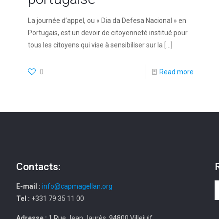
La journée d’appel, ou « Dia da Defesa Nacional » en
Portugais, est un devoir de citoyenneté institué pour
tous les citoyens qui vise à sensibiliser sur la
[…]
0
Read more
Contacts:
E-mail :
info@capmagellan.org
Tel :
+331 79 35 11 00
Adresse :
1 Rue Jean Jaurès, 94800 Villejuif