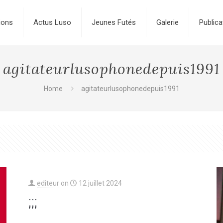
ions
Actus Luso
Jeunes Futés
Galerie
Publica
agitateurlusophonedepuis1991
Home
agitateurlusophonedepuis1991
editeur
on
12 juillet 2024
;;;