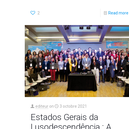
2
Read more
editeur
on
3 octobre 2021
Estados Gerais da
Lusodescendência : A