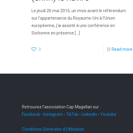
Le jeudi 26 mai 2016, un mois avant le référendum
sur l’appartenance du Royaume-Uni à l’Union
européenne, j’ai assisté à une conférence en
Sorbonne en présence
[…]
0
Read more
Retrouvez l'association Cap Magellan sur :
Facebook
-
Instagram
-
TikTok
-
Linkedin
-
Youtube
Conditions Générales d'Utilisation