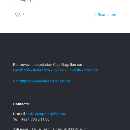
6
Read more
Retrouvez l'association Cap Magellan sur :
Facebook
-
Instagram
-
TikTok
-
Linkedin
-
Youtube
Conditions Générales d'Utilisation
Contacts:
E-mail :
info@capmagellan.org
Tel :
+331 79 35 11 00
Adresse :
1 Rue Jean Jaurès, 94800 Villejuif