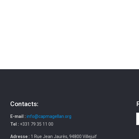
Contacts:
E-mail :
info@capmagellan.org
Tel :
+331 79 35 11 00
Adresse :
1 Rue Jean Jaurès, 94800 Villejuif