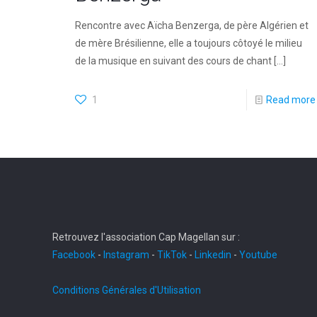
Rencontre avec Aïcha Benzerga, de père Algérien et
de mère Brésilienne, elle a toujours côtoyé le milieu
de la musique en suivant des cours de chant
[…]
1
Read more
Retrouvez l'association Cap Magellan sur :
Facebook
-
Instagram
-
TikTok
-
Linkedin
-
Youtube
Conditions Générales d'Utilisation