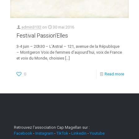
admin3132
on
30 mai 2016
Festival Passion’Elles
3-4 juin – 20h30 – L’Astral – 121, avenue de la République
– Montgeron Voix de femmes d’aujourd’hui, voix de France
et voix du Monde, choisies
[…]
0
Read more
Retrouvez l'association Cap Magellan sur :
Facebook
-
Instagram
-
TikTok
-
Linkedin
-
Youtube