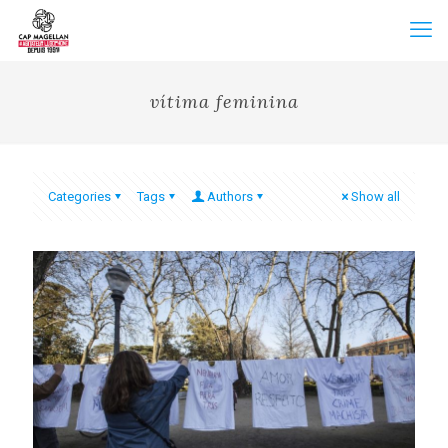
vítima feminina
Categories
Tags
Authors
Show all