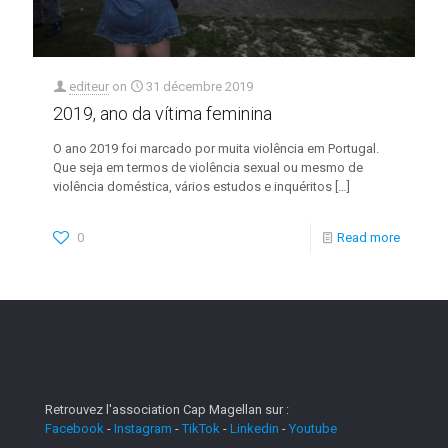
editeur
on
31 décembre 2019
2019, ano da vítima feminina
O ano 2019 foi marcado por muita violência em Portugal.
Que seja em termos de violência sexual ou mesmo de
violência doméstica, vários estudos e inquéritos
[…]
0
Read more
Retrouvez l'association Cap Magellan sur :
Facebook
-
Instagram
-
TikTok
-
Linkedin
-
Youtube