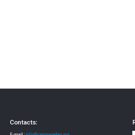
Contacts:
E-mail :
info@capmagellan.org