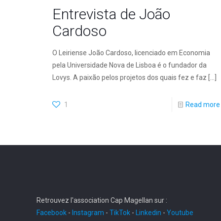
Entrevista de João
Cardoso
O Leiriense João Cardoso, licenciado em Economia
pela Universidade Nova de Lisboa é o fundador da
Lovys. A paixão pelos projetos dos quais fez e faz
[…]
1
Read more
Retrouvez l'association Cap Magellan sur :
Facebook
-
Instagram
-
TikTok
-
Linkedin
-
Youtube