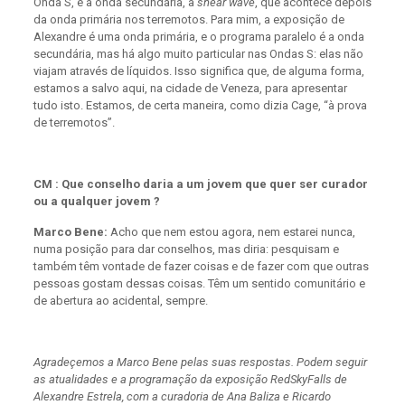
Onda S, é a onda secundária, a
shear wave
, que acontece depois
da onda primária nos terremotos. Para mim, a exposição de
Alexandre é uma onda primária, e o programa paralelo é a onda
secundária, mas há algo muito particular nas Ondas S: elas não
viajam através de líquidos. Isso significa que, de alguma forma,
estamos a salvo aqui, na cidade de Veneza, para apresentar
tudo isto. Estamos, de certa maneira, como dizia Cage, “à prova
de terremotos”.
CM : Que conselho daria a um jovem que quer ser curador
ou a qualquer jovem ?
Marco Bene:
Acho que nem estou agora, nem estarei nunca,
numa posição para dar conselhos, mas diria: pesquisam e
também têm vontade de fazer coisas e de fazer com que outras
pessoas gostam dessas coisas. Têm um sentido comunitário e
de abertura ao acidental, sempre.
Agradeçemos a Marco Bene pelas suas respostas. Podem seguir
as atualidades e a programação da exposição
RedSkyFalls de
Alexandre Estrela, com a curadoria de Ana Baliza e Ricardo