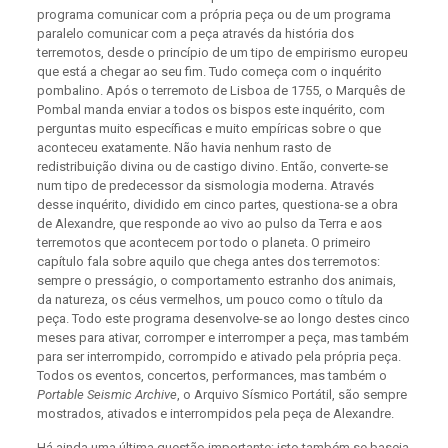
programa comunicar com a própria peça ou de um programa
paralelo comunicar com a peça através da história dos
terremotos, desde o princípio de um tipo de empirismo europeu
que está a chegar ao seu fim. Tudo começa com o inquérito
pombalino. Após o terremoto de Lisboa de 1755, o Marquês de
Pombal manda enviar a todos os bispos este inquérito, com
perguntas muito específicas e muito empíricas sobre o que
aconteceu exatamente. Não havia nenhum rasto de
redistribuição divina ou de castigo divino. Então, converte-se
num tipo de predecessor da sismologia moderna. Através
desse inquérito, dividido em cinco partes, questiona-se a obra
de Alexandre, que responde ao vivo ao pulso da Terra e aos
terremotos que acontecem por todo o planeta. O primeiro
capítulo fala sobre aquilo que chega antes dos terremotos:
sempre o presságio, o comportamento estranho dos animais,
da natureza, os céus vermelhos, um pouco como o título da
peça. Todo este programa desenvolve-se ao longo destes cinco
meses para ativar, corromper e interromper a peça, mas também
para ser interrompido, corrompido e ativado pela própria peça.
Todos os eventos, concertos, performances, mas também o
Portable Seismic Archive
, o Arquivo Sísmico Portátil, são sempre
mostrados, ativados e interrompidos pela peça de Alexandre.
Há ainda uma última questão importante: isto também se baseia