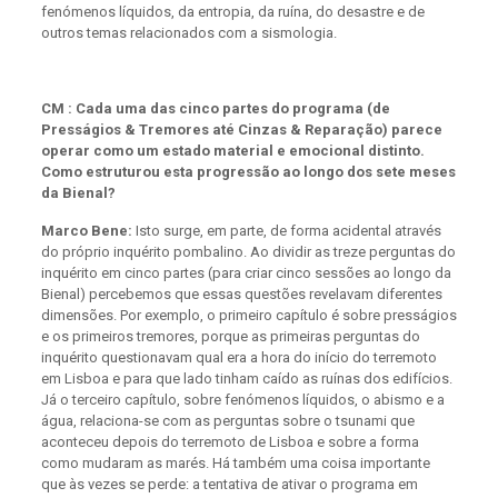
fenómenos líquidos, da entropia, da ruína, do desastre e de
outros temas relacionados com a sismologia.
CM : Cada uma das cinco partes do programa (de
Presságios & Tremores até Cinzas & Reparação) parece
operar como um estado material e emocional distinto.
Como estruturou esta progressão ao longo dos sete meses
da Bienal?
Marco Bene:
Isto surge, em parte, de forma acidental através
do próprio inquérito pombalino. Ao dividir as treze perguntas do
inquérito em cinco partes (para criar cinco sessões ao longo da
Bienal) percebemos que essas questões revelavam diferentes
dimensões. Por exemplo, o primeiro capítulo é sobre presságios
e os primeiros tremores, porque as primeiras perguntas do
inquérito questionavam qual era a hora do início do terremoto
em Lisboa e para que lado tinham caído as ruínas dos edifícios.
Já o terceiro capítulo, sobre fenómenos líquidos, o abismo e a
água, relaciona-se com as perguntas sobre o tsunami que
aconteceu depois do terremoto de Lisboa e sobre a forma
como mudaram as marés. Há também uma coisa importante
que às vezes se perde: a tentativa de ativar o programa em