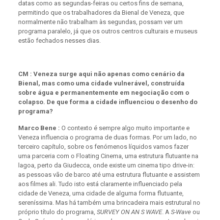
datas como as segundas-feiras ou certos fins de semana,
permitindo que os trabalhadores da Bienal de Veneza, que
normalmente não trabalham às segundas, possam ver um
programa paralelo, já que os outros centros culturais e museus
estão fechados nesses dias.
CM : Veneza surge aqui não apenas como cenário da
Bienal, mas como uma cidade vulnerável, construída
sobre água e permanentemente em negociação com o
colapso. De que forma a cidade influenciou o desenho do
programa?
Marco Bene :
O contexto é sempre algo muito importante e
Veneza influencia o programa de duas formas. Por um lado, no
terceiro capítulo, sobre os fenómenos líquidos vamos fazer
uma parceria com o Floating Cinema, uma estrutura flutuante na
lagoa, perto da Giudecca, onde existe um cinema tipo drive-in:
as pessoas vão de barco até uma estrutura flutuante e assistem
aos filmes ali. Tudo isto está claramente influenciado pela
cidade de Veneza, uma cidade de alguma forma flutuante,
sereníssima. Mas há também uma brincadeira mais estrutural no
próprio título do programa,
SURVEY ON AN S WAVE
. A
S-Wave
ou