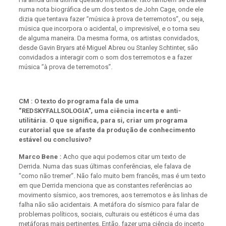
numa nota biográfica de um dos textos de John Cage, onde ele
dizia que tentava fazer “música à prova de terremotos”, ou seja,
música que incorpora o acidental, o imprevisível, e o torna seu
de alguma maneira. Da mesma forma, os artistas convidados,
desde Gavin Bryars até Miguel Abreu ou Stanley Schtinter, são
convidados a interagir com o som dos terremotos e a fazer
música “à prova de terremotos”.
CM : O texto do programa fala de uma
“REDSKYFALLSOLOGIA”, uma ciência incerta e anti-
utilitária. O que significa, para si, criar um programa
curatorial que se afaste da produção de conhecimento
estável ou conclusivo?
Marco Bene :
Acho que aqui podemos citar um texto de
Derrida. Numa das suas últimas conferências, ele falava de
“como não tremer”. Não falo muito bem francês, mas é um texto
em que Derrida menciona que as constantes referências ao
movimento sísmico, aos tremores, aos terremotos e às linhas de
falha não são acidentais. A metáfora do sísmico para falar de
problemas políticos, sociais, culturais ou estéticos é uma das
metáforas mais pertinentes. Então, fazer uma ciência do incerto