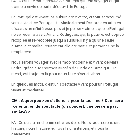
PA : C’est une
carte postale du Portugal
qui fera voyager et qui
donnera envie de partir découvrir le Portugal.
Le Portugal est vivant, sa culture est vivante, et tout sera tourné
vers la vie et ce Portugal-là ! Musicalement l’ombre des artistes
disparus ne m’intéresse pas et je pense vraiment que le Portugal
ne se résume pas à Amalia Rodrigues, qui, la pauvre, est copiée
recopiée et re-recopiée jusqu’à l’usure. Il n’y a qu’une seule
d’Amalia et malheureusement elle est partie et personne ne la
remplacera.
Nous ferons voyager avec le fado moderne et vivant de Mara
Pedro, grâce aux énormes succès de Linda de Suza qui, Dieu
merci, est toujours là pour nous faire rêver et vibrer.
En quelques mots, c’est un spectacle vivant pour un Portugal
vivant et moderne !
CM : A quoi peut-on s’attendre pour la tournée ? Quel sera
l’orientation du spectacle (un concert, une pièce à part
entière) ?
PA : Ce sera à mi-chemin entre les deux. Nous raconterons une
histoire, notre histoire, et nous la chanterons, et nous la
danserons.