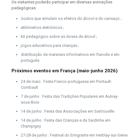
Os visitantes poderão participar em diversas animações
pedagógicas:
óculos que simulam os efeitos do álcool e do cansaço ;
etilómetros eletrónicos ;
kit pedagógico sobre as doses de álcool ;
jogos educativos para crianças ;
distribuição de materiais informativos em francês e em
português
Próximos eventos em França (maio-junho 2026)
24 de maio : Festa Franco-portuguesa em Pontault-
Combault
7 de junho : Festa das Tradições Populares em Aulnay-
sous-Bois
14 de junho : Festa das Associações em Sartrouville
14 de junho : Festa das Crianças e da Sardinha em
Champigny
27-28 de junho : Festival do Emigrante em Herblay-sur-Seine