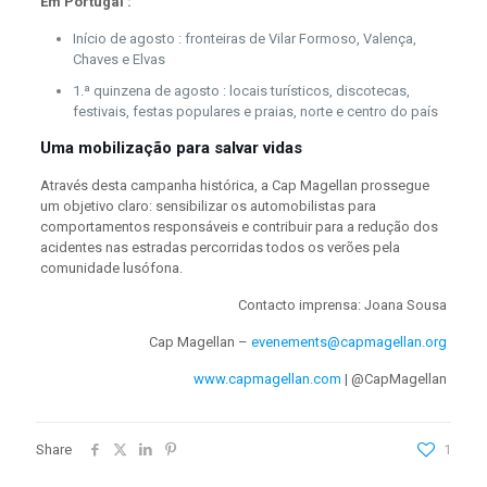
Em Portugal :
Início de agosto : fronteiras de Vilar Formoso, Valença,
Chaves e Elvas
1.ª quinzena de agosto : locais turísticos, discotecas,
festivais, festas populares e praias, norte e centro do país
Uma mobilização para salvar vidas
Através desta campanha histórica, a Cap Magellan prossegue
um objetivo claro: sensibilizar os automobilistas para
comportamentos responsáveis e contribuir para a redução dos
acidentes nas estradas percorridas todos os verões pela
comunidade lusófona.
Contacto imprensa: Joana Sousa
Cap Magellan –
evenements@capmagellan.org
www.capmagellan.com
| @CapMagellan
Share
1