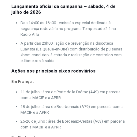
Lançamento oficial da campanha – sábado, 4 de
julho de 2026
Das
14h00 às 16h00 : emissão especial dedicada à
segurança rodoviária no programa Tempestade 2.1 na
Rádio Alfa
A partir das 23h00 : ação de prevenção na discoteca
Luavista (La Queue-en-Brie) com distribuição de pulseiras
«bom condutor» à entrada e realização de controlos com
etilómetros à saída.
Ações nos principais eixos rodoviários
Em França :
11 de julho : área de Porte de la Drôme (A49) em parceria
com a MACIF e a APRR
18 de julho : área de Bourbonnais (A79) em parceria com a
MACIF e a APRR
25-26 de julho : área de Bordeaux-Cestas (A63) em parceria
com a MACIF e a APRR