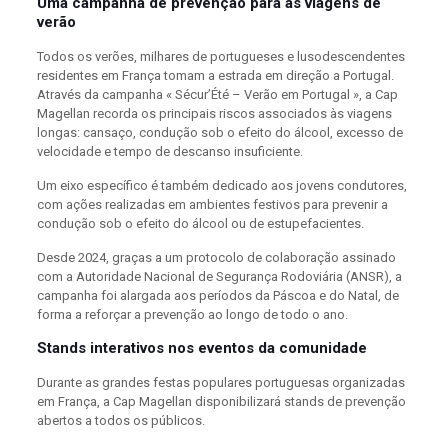
Uma campanha de prevenção para as viagens de
verão
Todos os verões, milhares de portugueses e lusodescendentes
residentes em França tomam a estrada em direção a Portugal.
Através da campanha « Sécur’Été – Verão em Portugal », a Cap
Magellan recorda os principais riscos associados às viagens
longas: cansaço, condução sob o efeito do álcool, excesso de
velocidade e tempo de descanso insuficiente.
Um eixo específico é também dedicado aos jovens condutores,
com ações realizadas em ambientes festivos para prevenir a
condução sob o efeito do álcool ou de estupefacientes.
Desde 2024, graças a um protocolo de colaboração assinado
com a Autoridade Nacional de Segurança Rodoviária (ANSR), a
campanha foi alargada aos períodos da Páscoa e do Natal, de
forma a reforçar a prevenção ao longo de todo o ano.
Stands interativos nos eventos da comunidade
Durante as grandes festas populares portuguesas organizadas
em França, a Cap Magellan disponibilizará stands de prevenção
abertos a todos os públicos.