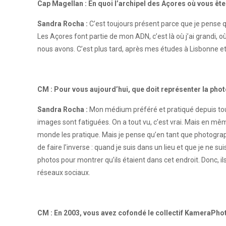
Cap Magellan : En quoi l’archipel des Açores où vous ête
Sandra Rocha :
C’est toujours présent parce que je pense qu
Les Açores font partie de mon ADN, c’est là où j’ai grandi, o
nous avons. C’est plus tard, après mes études à Lisbonne et
CM : Pour vous aujourd’hui, que doit représenter la phot
Sandra Rocha :
Mon médium préféré et pratiqué depuis touj
images sont fatiguées. On a tout vu, c’est vrai. Mais en mêm
monde les pratique. Mais je pense qu’en tant que photograph
de faire l’inverse : quand je suis dans un lieu et que je ne su
photos pour montrer qu’ils étaient dans cet endroit. Donc, il
réseaux sociaux.
CM : En 2003, vous avez cofondé le collectif KameraPhot