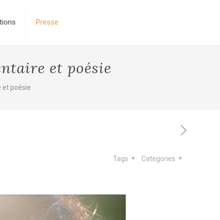
tions
Presse
taire et poésie
 et poésie
Tags
Categories