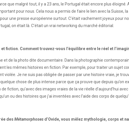
que malgré tout, il y a 23 ans, le Portugal était encore plus éloigné. Avo
portant pour nous. Cela nous a permis de faire le lien avec la Suisse, la 
t pour une presse européenne surtout. C’était vachement joyeux pour n
gal, on était là. C’était un vrai networking du marché éditorial.
t fiction. Comment trouvez-vous l’équilibre entre le réel et l’imag
me et de la photo dite documentaire. Dans la photographie contemporain
ent les mêmes histoires en fiction. Par exemple, pour traiter un sujet com
violée. Je ne suis pas obligée de passer par une histoire vraie, je trou
quelque chose de plus intense parce que ça prouve que depuis qu’on existe
de fiction, qu’avec des images vraies de la vie réelle d’aujourd’hui avec
elqu’un ou des histoires que j’ai inventées avec l’aide des corps de quelqu
irée des
Métamorphoses
d’Ovide, vous mêlez mythologie, corps et na