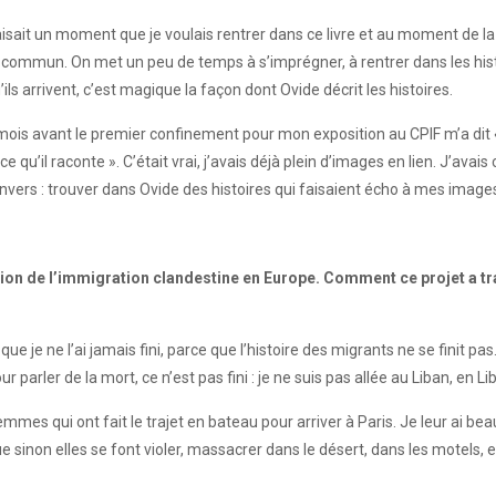
sait un moment que je voulais rentrer dans ce livre et au moment de la C
commun. On met un peu de temps à s’imprégner, à rentrer dans les histoir
ils arrivent, c’est magique la façon dont Ovide décrit les histoires.
es mois avant le premier confinement pour mon exposition au CPIF m’a di
ce qu’il raconte ». C’était vrai, j’avais déjà plein d’images en lien. J’av
l’envers : trouver dans Ovide des histoires qui faisaient écho à mes image
tion de l’immigration clandestine en Europe. Comment ce projet a t
 je ne l’ai jamais fini, parce que l’histoire des migrants ne se finit pas.
rler de la mort, ce n’est pas fini : je ne suis pas allée au Liban, en Lib
femmes qui ont fait le trajet en bateau pour arriver à Paris. Je leur ai b
 sinon elles se font violer, massacrer dans le désert, dans les motels, et