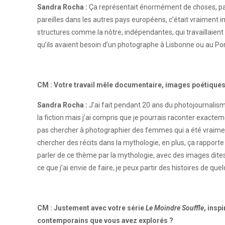
Sandra Rocha :
Ça représentait énormément de choses, parce 
pareilles dans les autres pays européens, c’était vraiment im
structures comme la nôtre, indépendantes, qui travaillaien
qu’ils avaient besoin d’un photographe à Lisbonne ou au Portu
CM : Votre travail mêle documentaire, images poétiques e
Sandra Rocha :
J’ai fait pendant 20 ans du photojournalis
la fiction mais j’ai compris que je pourrais raconter exactem
pas chercher à photographier des femmes qui a été vraiment 
chercher des récits dans la mythologie, en plus, ça rapporte 
parler de ce thème par la mythologie, avec des images dites 
ce que j’ai envie de faire, je peux partir des histoires de qu
CM : Justement avec votre série
Le Moindre Souffle
, insp
contemporains que vous avez explorés ?