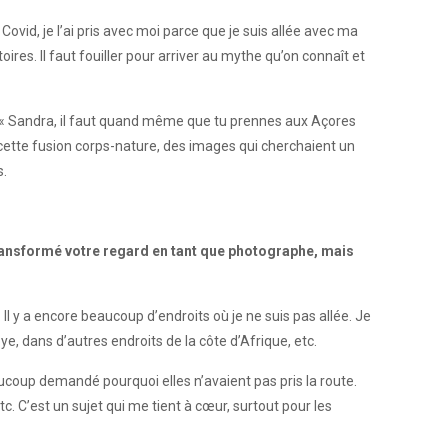
ovid, je l’ai pris avec moi parce que je suis allée avec ma
es. Il faut fouiller pour arriver au mythe qu’on connaît et
t « Sandra, il faut quand même que tu prennes aux Açores
ais cette fusion corps-nature, des images qui cherchaient un
s.
ransformé votre regard en tant que photographe, mais
 Il y a encore beaucoup d’endroits où je ne suis pas allée. Je
ye, dans d’autres endroits de la côte d’Afrique, etc.
eaucoup demandé pourquoi elles n’avaient pas pris la route.
c. C’est un sujet qui me tient à cœur, surtout pour les