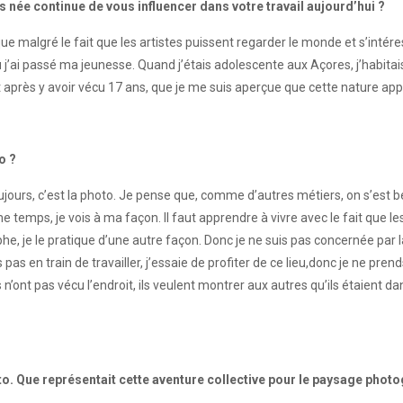
s née continue de vous influencer dans votre travail aujourd’hui ?
e malgré le fait que les artistes puissent regarder le monde et s’intéres
ù j’ai passé ma jeunesse. Quand j’étais adolescente aux Açores, j’habitais
 après y avoir vécu 17 ans, que je me suis aperçue que cette nature appa
o ?
ours, c’est la photo. Je pense que, comme d’autres métiers, on s’est b
e temps, je vois à ma façon. Il faut apprendre à vivre avec le fait que 
e, je le pratique d’une autre façon. Donc je ne suis pas concernée par 
is pas en train de travailler, j’essaie de profiter de ce lieu,donc je ne pre
s n’ont pas vécu l’endroit, ils veulent montrer aux autres qu’ils étaient
o. Que représentait cette aventure collective pour le paysage photo