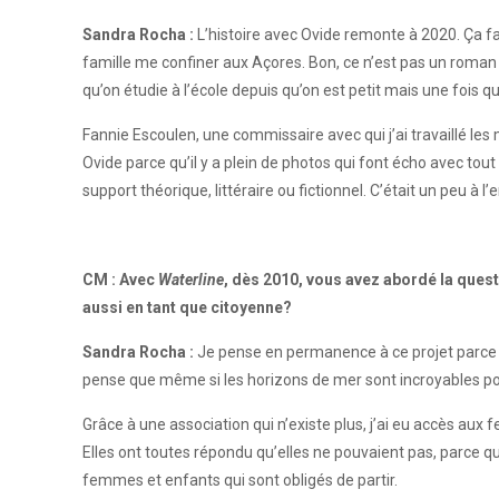
Sandra Rocha :
L’histoire avec Ovide remonte à 2020. Ça fai
famille me confiner aux Açores. Bon, ce n’est pas un roman 
qu’on étudie à l’école depuis qu’on est petit mais une fois qu’
Fannie Escoulen, une commissaire avec qui j’ai travaillé l
Ovide parce qu’il y a plein de photos qui font écho avec tout 
support théorique, littéraire ou fictionnel. C’était un peu à 
CM : Avec
Waterline
, dès 2010, vous avez abordé la ques
aussi en tant que citoyenne?
Sandra Rocha :
Je pense en permanence à ce projet parce que
pense que même si les horizons de mer sont incroyables pour pa
Grâce à une association qui n’existe plus, j’ai eu accès aux 
Elles ont toutes répondu qu’elles ne pouvaient pas, parce que
femmes et enfants qui sont obligés de partir.