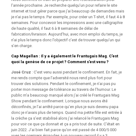
l’année prochaine. Je recherche quelqu’un pour refaire le site
internet et tout gérer parce que j’ai beaucoup de demandes mais
je n’ai pas le temps. Par exemple, pour créer un T-shirt, il faut 4 à 8
semaines. Pour concevoir les impressions avec une calligraphie
de haute qualité, il faut 6 à 8 semaines de délai de
fabrication/livraison. Aujourd’hui, avec mon emploi du temps, je
n’ai plus le temps donc l’objectif c’est de trouver quelqu’un qui
s’en charge.
Cap Magellan
: Il y a également le Frantugais Mag. C’est
quoi la genèse de ce projet ? Comment s’est venu ?
José Cruz
: C’est venu aussi pendant le confinement. En fait, je
me rends compte que l’adversité nous rend plus fort pour
trouver des solutions. Pendant le confinement, je n’ai pas pu
porter mon message de tolérance au travers de l’humour. Le
public m’a beaucoup manqué alors j’ai créé le Frantugais Mag
Show pendant le confinement. Lorsque nous avons été
déconfinés, je l’ai arrêté parce qu’en plus je suis devenu papa
donc je n’avais plus de temps. Quand ma petite fille est entrée à
la crèche ça s’est stabilisé alors j’ai relancé le Frantugais Mag
pour voir ce que ça donnait et ça a pris tout de suite. C’était en
juin 2022. J’ai bien fait parce qu’on est passé de 4 000/5 000
vues les premiers épisodes à un nouveau record il y a 3