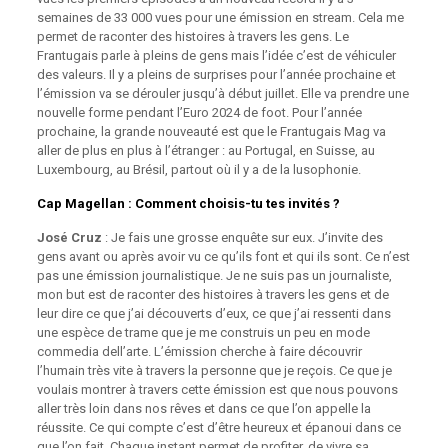
semaines de 33 000 vues pour une émission en stream. Cela me
permet de raconter des histoires à travers les gens. Le
Frantugais parle à pleins de gens mais l’idée c’est de véhiculer
des valeurs. Il y a pleins de surprises pour l’année prochaine et
l’émission va se dérouler jusqu’à début juillet. Elle va prendre une
nouvelle forme pendant l’Euro 2024 de foot. Pour l’année
prochaine, la grande nouveauté est que le Frantugais Mag va
aller de plus en plus à l’étranger : au Portugal, en Suisse, au
Luxembourg, au Brésil, partout où il y a de la lusophonie.
Cap Magellan
: Comment choisis-tu tes invités ?
José Cruz
: Je fais une grosse enquête sur eux. J’invite des
gens avant ou après avoir vu ce qu’ils font et qui ils sont. Ce n’est
pas une émission journalistique. Je ne suis pas un journaliste,
mon but est de raconter des histoires à travers les gens et de
leur dire ce que j’ai découverts d’eux, ce que j’ai ressenti dans
une espèce de trame que je me construis un peu en mode
commedia dell’arte. L’émission cherche à faire découvrir
l’humain très vite à travers la personne que je reçois. Ce que je
voulais montrer à travers cette émission est que nous pouvons
aller très loin dans nos rêves et dans ce que l’on appelle la
réussite. Ce qui compte c’est d’être heureux et épanoui dans ce
que l’on fait. Chaque instant permet de profiter, de vivre sa