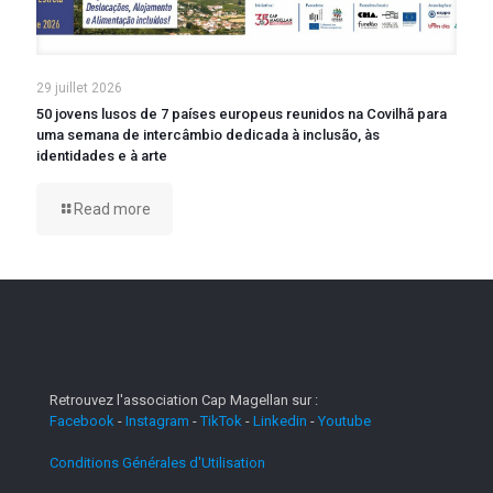
29 juillet 2026
50 jovens lusos de 7 países europeus reunidos na Covilhã para
uma semana de intercâmbio dedicada à inclusão, às
identidades e à arte
Read more
Retrouvez l'association Cap Magellan sur :
Facebook
-
Instagram
-
TikTok
-
Linkedin
-
Youtube
Conditions Générales d'Utilisation