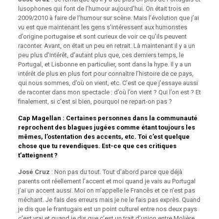
lusophones qui font de l’humour aujourd’hui. On était trois en
2009/2010 à faire de l’humour sur scène. Mais l’évolution que j’ai
vu est que maintenant les gens s’intéressent aux humoristes
d’origine portugaise et sont curieux de voir ce qu’ils peuvent
raconter. Avant, on était un peu en retrait. Là maintenant il y a un
peu plus d’intérêt, d’autant plus que, ces derniers temps, le
Portugal, et Lisbonne en particulier, sont dans la hype. Il y a un
intérêt de plus en plus fort pour connaître l’histoire de ce pays,
qui nous sommes, d’où on vient, etc. C’est ce que j’essaye aussi
de raconter dans mon spectacle : d’où l’on vient ? Qui l’on est ? Et
finalement, si c’est si bien, pourquoi ne repart-on pas ?
Cap Magellan
: Certaines personnes dans la communauté
reprochent des blagues jugées comme étant toujours les
mêmes, l’ostentation des accents, etc. Toi c’est quelque
chose que tu revendiques. Est-ce que ces critiques
t’atteignent ?
José Cruz
: Non pas du tout. Tout d’abord parce que déjà
parents ont réellement l’accent et moi quand je vais au Portugal
j’ai un accent aussi. Moi on m’appelle le Francês et ce n’est pas
méchant. Je fais des erreurs mais je ne le fais pas exprès. Quand
je dis que le frantugais est un point culturel entre nos deux pays
c’est vrai et quand je dis que c’est un trait d’union entre Molière