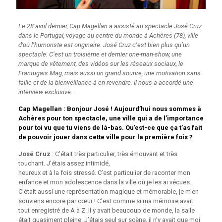
Le 28 avril dernier, Cap Magellan a assisté au spectacle José Cruz
dans le Portugal, voyage au centre du monde à Achères (78), ville
d’où l’humoriste est originaire. José Cruz c’est bien plus qu’un
spectacle. C’est un troisième et dernier one-man-show, une
marque de vêtement, des vidéos sur les réseaux sociaux, le
Frantugais Mag, mais aussi un grand sourire, une motivation sans
faille et de la bienveillance à en revendre. Il nous a accordé une
interview exclusive.
Cap Magellan : Bonjour José ! Aujourd’hui nous sommes à
Achères pour ton
spectacle, une ville qui a de l’importance
pour toi vu que tu viens de là-bas. Qu’est-ce
que ça t’as fait
de pouvoir jouer dans cette ville pour la première fois ?
José Cruz
: C’était très particulier, très émouvant et très
touchant. J’étais assez intimidé,
heureux et à la fois stressé. C’est particulier de raconter mon
enfance et mon adolescence dans la ville où je les ai vécues..
C’était aussi une représentation magique et mémorable, je m’en
souviens encore par cœur ! C’est comme si ma mémoire avait
tout enregistré de A à Z. Il y avait beaucoup de monde, la salle
était quasiment pleine. J’étais seul sur scène, il n’y avait que moi