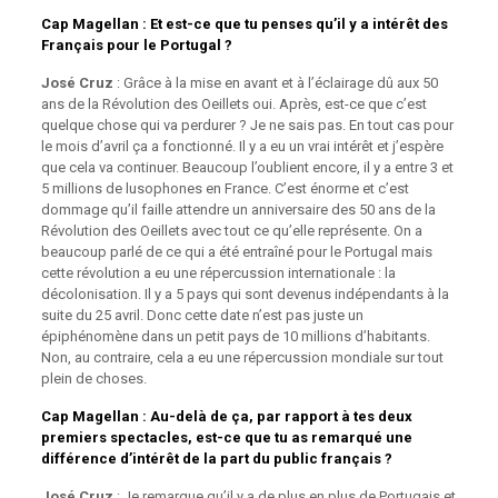
Cap Magellan
: Et est-ce que tu penses qu’il y a intérêt des
Français pour le Portugal ?
José Cruz
: Grâce à la mise en avant et à l’éclairage dû aux 50
ans de la Révolution des Oeillets oui. Après, est-ce que c’est
quelque chose qui va perdurer ? Je ne sais pas. En tout cas pour
le mois d’avril ça a fonctionné. Il y a eu un vrai intérêt et j’espère
que cela va continuer. Beaucoup l’oublient encore, il y a entre 3 et
5 millions de lusophones en France. C’est énorme et c’est
dommage qu’il faille attendre un anniversaire des 50 ans de la
Révolution des Oeillets avec tout ce qu’elle représente. On a
beaucoup parlé de ce qui a été entraîné pour le Portugal mais
cette révolution a eu une répercussion internationale : la
décolonisation. Il y a 5 pays qui sont devenus indépendants à la
suite du 25 avril. Donc cette date n’est pas juste un
épiphénomène dans un petit pays de 10 millions d’habitants.
Non, au contraire, cela a eu une répercussion mondiale sur tout
plein de choses.
Cap Magellan
: Au-delà de ça, par rapport à tes deux
premiers spectacles, est-ce que tu as remarqué une
différence d’intérêt de la part du public français ?
José Cruz
: Je remarque qu’il y a de plus en plus de Portugais et