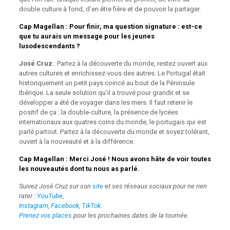
double culture à fond, d’en être fière et de pouvoir la partager.
Cap Magellan
: Pour finir, ma question signature : est-ce
que tu aurais un message pour les jeunes
lusodescendants ?
José Cruz
: Partez à la découverte du monde, restez ouvert aux
autres cultures et enrichissez-vous des autres. Le Portugal était
historiquement un petit pays coincé au bout de la Péninsule
Ibérique. La seule solution qu’il a trouvé pour grandir et se
développer a été de voyager dans les mers. Il faut retenir le
positif de ça : la double-culture, la présence de lycées
internationaux aux quatres coins du monde, le portugais qui est
parlé partout. Partez à la découverte du monde et soyez tolérant,
ouvert à la nouveauté et à la différence.
Cap Magellan
: Merci José ! Nous avons hâte de voir toutes
les nouveautés dont tu nous as parlé.
Suivez José Cruz sur son
site
et ses réseaux sociaux pour ne rien
rater :
YouTube
,
Instagram
,
Facebook
,
TikTok
.
Prenez vos places
pour les prochaines dates de la tournée.