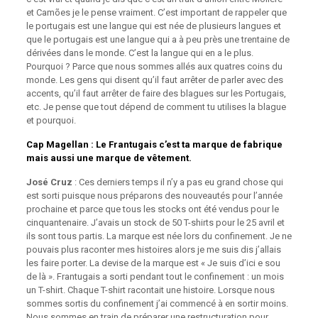
et Camões je le pense vraiment. C’est important de rappeler que
le portugais est une langue qui est née de plusieurs langues et
que le portugais est une langue qui a à peu près une trentaine de
dérivées dans le monde. C’est la langue qui en a le plus.
Pourquoi ? Parce que nous sommes allés aux quatres coins du
monde. Les gens qui disent qu’il faut arrêter de parler avec des
accents, qu’il faut arrêter de faire des blagues sur les Portugais,
etc. Je pense que tout dépend de comment tu utilises la blague
et pourquoi.
Cap Magellan
: Le Frantugais c’est ta marque de fabrique
mais aussi une marque de vêtement.
José Cruz
: Ces derniers temps il n’y a pas eu grand chose qui
est sorti puisque nous préparons des nouveautés pour l’année
prochaine et parce que tous les stocks ont été vendus pour le
cinquantenaire. J’avais un stock de 50 T-shirts pour le 25 avril et
ils sont tous partis. La marque est née lors du confinement. Je ne
pouvais plus raconter mes histoires alors je me suis dis j’allais
les faire porter. La devise de la marque est « Je suis d’ici e sou
de là ». Frantugais a sorti pendant tout le confinement : un mois
un T-shirt. Chaque T-shirt racontait une histoire. Lorsque nous
sommes sortis du confinement j’ai commencé à en sortir moins.
Nous sommes en train de préparer une restructuration pour