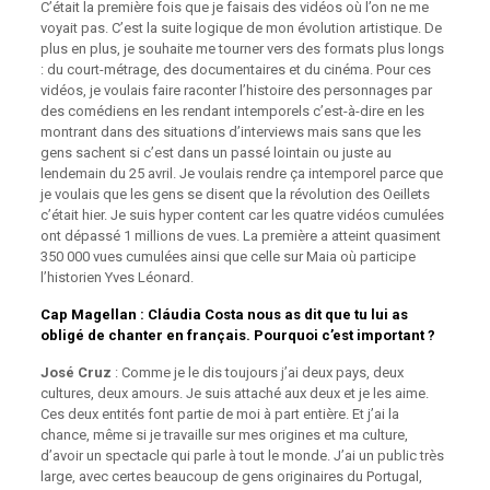
C’était la première fois que je faisais des vidéos où l’on ne me
voyait pas. C’est la suite logique de mon évolution artistique. De
plus en plus, je souhaite me tourner vers des formats plus longs
: du court-métrage, des documentaires et du cinéma. Pour ces
vidéos, je voulais faire raconter l’histoire des personnages par
des comédiens en les rendant intemporels c’est-à-dire en les
montrant dans des situations d’interviews mais sans que les
gens sachent si c’est dans un passé lointain ou juste au
lendemain du 25 avril. Je voulais rendre ça intemporel parce que
je voulais que les gens se disent que la révolution des Oeillets
c’était hier. Je suis hyper content car les quatre vidéos cumulées
ont dépassé 1 millions de vues. La première a atteint quasiment
350 000 vues cumulées ainsi que celle sur Maia où participe
l’historien Yves Léonard.
Cap Magellan
: Cláudia Costa nous as dit que tu lui as
obligé de chanter en français. Pourquoi c’est important ?
José Cruz
: Comme je le dis toujours j’ai deux pays, deux
cultures, deux amours. Je suis attaché aux deux et je les aime.
Ces deux entités font partie de moi à part entière. Et j’ai la
chance, même si je travaille sur mes origines et ma culture,
d’avoir un spectacle qui parle à tout le monde. J’ai un public très
large, avec certes beaucoup de gens originaires du Portugal,