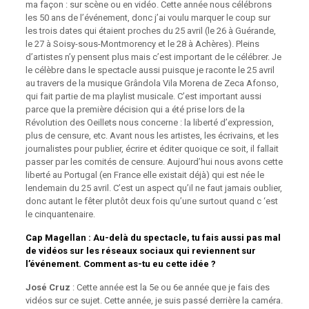
ma façon : sur scène ou en vidéo. Cette année nous célébrons
les 50 ans de l’événement, donc j’ai voulu marquer le coup sur
les trois dates qui étaient proches du 25 avril (le 26 à Guérande,
le 27 à Soisy-sous-Montmorency et le 28 à Achères). Pleins
d’artistes n’y pensent plus mais c’est important de le célébrer. Je
le célèbre dans le spectacle aussi puisque je raconte le 25 avril
au travers de la musique Grândola Vila Morena de Zeca Afonso,
qui fait partie de ma playlist musicale. C’est important aussi
parce que la première décision qui a été prise lors de la
Révolution des Oeillets nous concerne : la liberté d’expression,
plus de censure, etc. Avant nous les artistes, les écrivains, et les
journalistes pour publier, écrire et éditer quoique ce soit, il fallait
passer par les comités de censure. Aujourd’hui nous avons cette
liberté au Portugal (en France elle existait déjà) qui est née le
lendemain du 25 avril. C’est un aspect qu’il ne faut jamais oublier,
donc autant le fêter plutôt deux fois qu’une surtout quand c ‘est
le cinquantenaire.
Cap Magellan
: Au-delà du spectacle, tu fais aussi pas mal
de vidéos sur les réseaux sociaux qui
reviennent sur
l’événement. Comment as-tu eu cette idée ?
José Cruz
: Cette année est la 5e ou 6e année que je fais des
vidéos sur ce sujet. Cette année, je suis passé derrière la caméra.