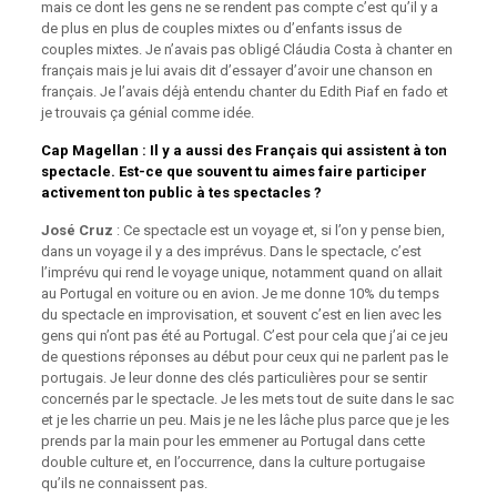
mais ce dont les gens ne se rendent pas compte c’est qu’il y a
de plus en plus de couples mixtes ou d’enfants issus de
couples mixtes. Je n’avais pas obligé Cláudia Costa à chanter en
français mais je lui avais dit d’essayer d’avoir une chanson en
français. Je l’avais déjà entendu chanter du Edith Piaf en fado et
je trouvais ça génial comme idée.
Cap Magellan
: Il y a aussi des Français qui assistent à ton
spectacle. Est-ce que souvent tu aimes faire participer
activement ton public à tes spectacles ?
José Cruz
: Ce spectacle est un voyage et, si l’on y pense bien,
dans un voyage il y a des imprévus. Dans le spectacle, c’est
l’imprévu qui rend le voyage unique, notamment quand on allait
au Portugal en voiture ou en avion. Je me donne 10% du temps
du spectacle en improvisation, et souvent c’est en lien avec les
gens qui n’ont pas été au Portugal. C’est pour cela que j’ai ce jeu
de questions réponses au début pour ceux qui ne parlent pas le
portugais. Je leur donne des clés particulières pour se sentir
concernés par le spectacle. Je les mets tout de suite dans le sac
et je les charrie un peu. Mais je ne les lâche plus parce que je les
prends par la main pour les emmener au Portugal dans cette
double culture et, en l’occurrence, dans la culture portugaise
qu’ils ne connaissent pas.