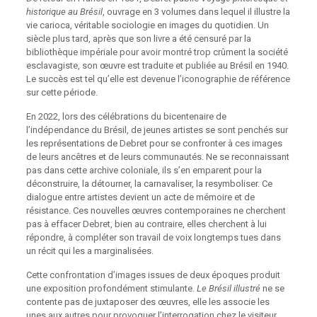
historique au Brésil
, ouvrage en 3 volumes dans lequel il illustre la
vie carioca, véritable sociologie en images du quotidien. Un
siècle plus tard, après que son livre a été censuré par la
bibliothèque impériale pour avoir montré trop crûment la société
esclavagiste, son œuvre est traduite et publiée au Brésil en 1940.
Le succès est tel qu’elle est devenue l’iconographie de référence
sur cette période.
En 2022, lors des célébrations du bicentenaire de
l’indépendance du Brésil, de jeunes artistes se sont penchés sur
les représentations de Debret pour se confronter à ces images
de leurs ancêtres et de leurs communautés. Ne se reconnaissant
pas dans cette archive coloniale, ils s’en emparent pour la
déconstruire, la détourner, la carnavaliser, la resymboliser. Ce
dialogue entre artistes devient un acte de mémoire et de
résistance. Ces nouvelles œuvres contemporaines ne cherchent
pas à effacer Debret, bien au contraire, elles cherchent à lui
répondre, à compléter son travail de voix longtemps tues dans
un récit qui les a marginalisées.
Cette confrontation d’images issues de deux époques produit
une exposition profondément stimulante.
Le Brésil illustré
ne se
contente pas de juxtaposer des œuvres, elle les associe les
unes aux autres pour provoquer l’interrogation chez le visiteur.