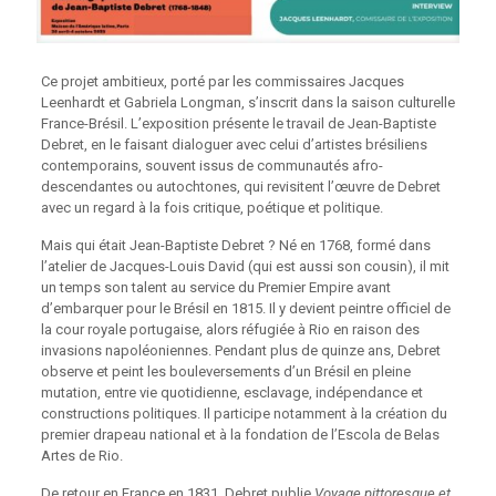
Ce projet ambitieux, porté par les commissaires Jacques
Leenhardt et Gabriela Longman, s’inscrit dans la saison culturelle
France-Brésil. L’exposition présente le travail de Jean-Baptiste
Debret, en le faisant dialoguer avec celui d’artistes brésiliens
contemporains, souvent issus de communautés afro-
descendantes ou autochtones, qui revisitent l’œuvre de Debret
avec un regard à la fois critique, poétique et politique.
Mais qui était Jean-Baptiste Debret ? Né en 1768, formé dans
l’atelier de Jacques-Louis David (qui est aussi son cousin), il mit
un temps son talent au service du Premier Empire avant
d’embarquer pour le Brésil en 1815. Il y devient peintre officiel de
la cour royale portugaise, alors réfugiée à Rio en raison des
invasions napoléoniennes. Pendant plus de quinze ans, Debret
observe et peint les bouleversements d’un Brésil en pleine
mutation, entre vie quotidienne, esclavage, indépendance et
constructions politiques. Il participe notamment à la création du
premier drapeau national et à la fondation de l’Escola de Belas
Artes de Rio.
De retour en France en 1831, Debret publie
Voyage pittoresque et