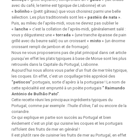
avec du café, le terme est typique de Lisbonne) et un
« bolinho »
(petit gâteau) que vous choisirez parmi une belle
sélection. Les plus traditionnels sont les
« pastéis de nata »
.
Puis, au milieu de l’après-midi, vous ne devrez pas oublier le
« lanche »
c’est la collation de l’après-midi, généralement salé :
vous y dégusterez une
« torrada »
(une tranche épaisse de pain
grillé avec du beurre salé) ou un croissant
« misto »
(un énorme
croissant rempli de jambon et de fromage).
Nous ne vous proposerons pas de plat principal dans cet article
puisqu’en effet les plats typiques à base de Morue sont les plus
retrouvés dans la Capitale du Portugal, Lisbonne.
Aujourd’hui nous allons vous parler d’un fruit de mer très typique,
les coques. En effet, c’est un coquillage très apprécié des
“petiscos”
portugais, sorte d’apéro à la portugaise ! Le nom de
cette spécialité est emprunté à un poète portugais
” Raimundo
António de Bulhão Pato”
.
Cette recette réuni les principaux ingrédients typiques du
Portugal, comme par exemple : l’huile d’olive, l’ail ou encore de la
coriandre.
Ce qui explique en partie son succès au Portugal et bien
évidement c’est un plat qui cuisine les coques et les portugais
raffolent des fruits de mer en général !
Il est plutôt rare de cuisiner les fruits de mer au Portugal, en effet