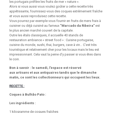
les portugais préfère les fruits de mer « nature ».
Alors si vous aussi vous voulez goûter a cette recette très
appétissante, fournissez-vous des coques extrêmement fraîche
et vous aussi reproduisez cette recette.
Vous pourrez par exemple vous fournir en fruits de mers frais à
cuisiner ou déjà cuisiné au fameux
“Marcado da Ribeira”
est
le plus ancien marché couvert de la capitale.
Outre les étals classiques, il accueille 40 stands de
restauration ambiance « street food » : Cuisine portugaise,
cuisine du monde, sushi, thai, burgers, cave à vin… C’est très
touristique et relativement cher pour les locaux mais le lieu est
impressionnant. Cela vaut la peine d’y passer si vous êtes dans
le coin.
Bon à savoir : le samedi, l’espace est réservé
aux artisans et aux antiquaires tandis que le dimanche
matin, ce sont les collectionneurs qui occupent les lieux.
RECETTE :
Coques à Bulhão Pato :
Les ingrédients :
1 kilogramme de coques fraîches