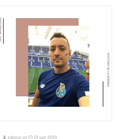
editeur
on
29 juin 2020