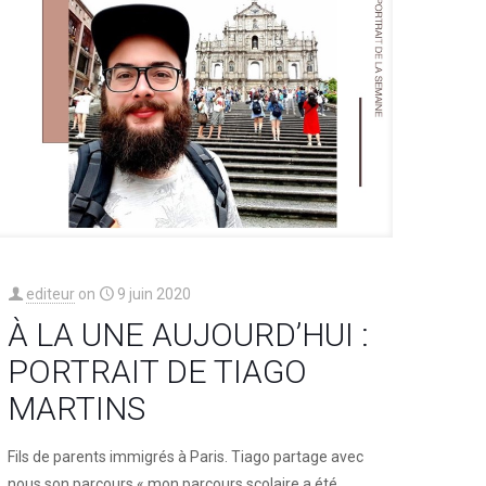
editeur
on
9 juin 2020
À LA UNE AUJOURD’HUI :
PORTRAIT DE TIAGO
MARTINS
Fils de parents immigrés à Paris. Tiago partage avec
nous son parcours « mon parcours scolaire a été