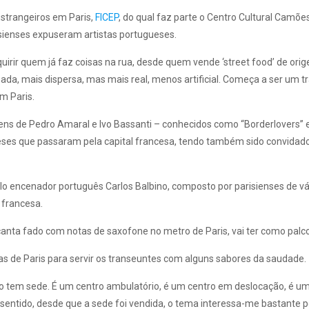
 Estrangeiros em Paris,
FICEP
, do qual faz parte o Centro Cultural Camões
isienses expuseram artistas portugueses.
nquirir quem já faz coisas na rua, desde quem vende ‘street food’ de or
zada, mais dispersa, mas mais real, menos artificial. Começa a ser um t
m Paris.
lagens de Pedro Amaral e Ivo Bassanti – conhecidos como “Borderlovers
ueses que passaram pela capital francesa, tendo também sido convidado
o encenador português Carlos Balbino, composto por parisienses de vár
 francesa.
anta fado com notas de saxofone no metro de Paris, vai ter como palco 
s de Paris para servir os transeuntes com alguns sabores da saudade.
o tem sede. É um centro ambulatório, é um centro em deslocação, é um c
se sentido, desde que a sede foi vendida, o tema interessa-me bastante