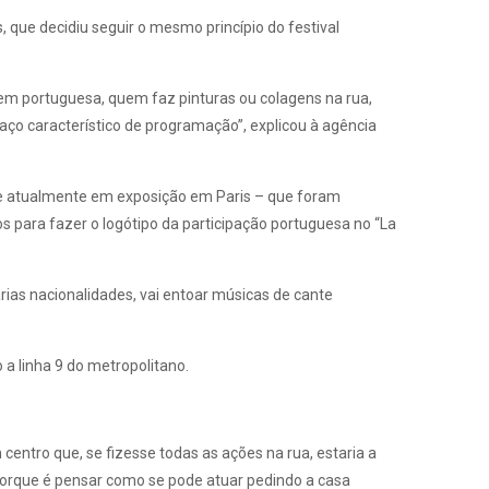
, que decidiu seguir o mesmo princípio do festival
igem portuguesa, quem faz pinturas ou colagens na rua,
raço característico de programação”, explicou à agência
” e atualmente em exposição em Paris – que foram
s para fazer o logótipo da participação portuguesa no “La
ias nacionalidades, vai entoar músicas de cante
a linha 9 do metropolitano.
entro que, se fizesse todas as ações na rua, estaria a
 porque é pensar como se pode atuar pedindo a casa