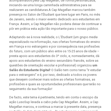
acompanhados pela Cap Magellan, de forma personalizada,
iniciando-se uma longa caminhada administrativa para se
realizarem as candidaturas.A Cap Magellan marcou também
presença no Salon de l’Étudiant que teve lugar em Paris, no mês
de Janeiro, sendo o maior evento dedicado aos estudantes em
França. Assim, a Cap Magellan não poderia deixar de continuar a
pôr em prática esta ação tão importante para o nosso público.
Adaptando-se à nova realidade, o L’Étudiant (um grupo
media
especializado na informação, nas ofertas formativas do ensino
em França e no estrangeiro e por consequência nas profissões
do futuro, com um público alvo entre os 15-25 anos de idade –
presta apoio aos estudantes do 3º ciclo, e, nomeadamente, dá
apoio aos estudantes do ensino secundário francês, sobre as
questões de orientação escolar e profissional) organizou
um
Salão do Estudante Digital
! O Salão tem como tema “Ir estudar
para o estrangeiro” e é, por isso, dedicado a todos os jovens
que desejem conhecer mais sobre as ofertas formativas, as
profissões e quais as oportunidades profissionais que terão no
seguimento da sua formação!
De facto, este tema é pertinente, tendo em conta o escopo da
ação LusoSup levada a cabo pela Cap Magellan. Assim, a Cap
Magellan marcou, e continua a marcar à presente data, presença