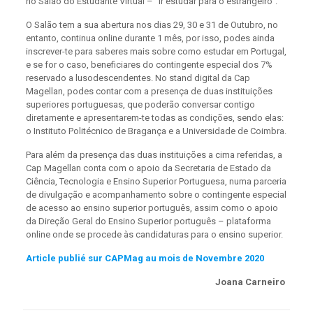
no Salão do Estudante Virtual – “Ir estudar para o estrangeiro”.
O Salão tem a sua abertura nos dias 29, 30 e 31 de Outubro, no
entanto, continua online durante 1 mês, por isso, podes ainda
inscrever-te para saberes mais sobre como estudar em Portugal,
e se for o caso, beneficiares do contingente especial dos 7%
reservado a lusodescendentes. No stand digital da Cap
Magellan, podes contar com a presença de duas instituições
superiores portuguesas, que poderão conversar contigo
diretamente e apresentarem-te todas as condições, sendo elas:
o Instituto Politécnico de Bragança e a Universidade de Coimbra.
Para além da presença das duas instituições a cima referidas, a
Cap Magellan conta com o apoio da Secretaria de Estado da
Ciência, Tecnologia e Ensino Superior Portuguesa, numa parceria
de divulgação e acompanhamento sobre o contingente especial
de acesso ao ensino superior português, assim como o apoio
da Direção Geral do Ensino Superior português – plataforma
online onde se procede às candidaturas para o ensino superior.
Article publié sur CAPMag au mois de Novembre 2020
Joana Carneiro