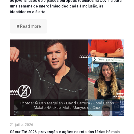
50 jovens lusos de 7 países europeus reunidos na Covilhã para
uma semana de intercâmbio dedicada à inclusão, às
identidades e à arte
Read more
Photos : © Cap Magellan / David Carreira / José Carlos
Malato /Mickael Mota /Janyce da Cruz
21 juillet 2026
Sécur’Été 2026: prevenção e ações na rota das férias há mais