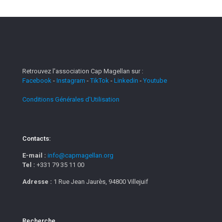
Retrouvez l'association Cap Magellan sur :
Facebook
-
Instagram
-
TikTok
-
Linkedin
-
Youtube
Conditions Générales d'Utilisation
Contacts:
E-mail :
info@capmagellan.org
Tel :
+331 79 35 11 00
Adresse :
1 Rue Jean Jaurès, 94800 Villejuif
Recherche