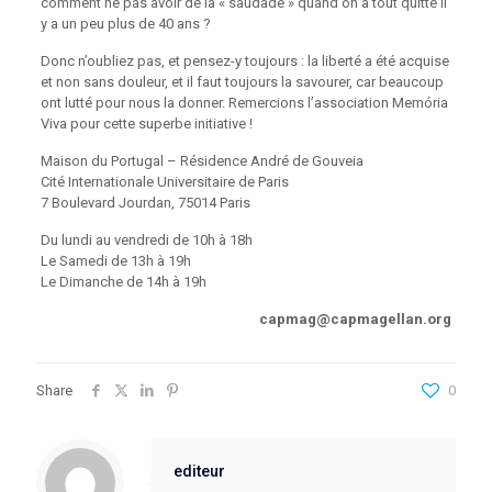
comment ne pas avoir de la « saudade » quand on a tout quitté il
y a un peu plus de 40 ans ?
Donc n’oubliez pas, et pensez-y toujours : la liberté a été acquise
et non sans douleur, et il faut toujours la savourer, car beaucoup
ont lutté pour nous la donner. Remercions l’association Memória
Viva pour cette superbe initiative !
Maison du Portugal – Résidence André de Gouveia
Cité Internationale Universitaire de Paris
7 Boulevard Jourdan, 75014 Paris
Du lundi au vendredi de 10h à 18h
Le Samedi de 13h à 19h
Le Dimanche de 14h à 19h
capmag@capmagellan.org
Share
0
editeur