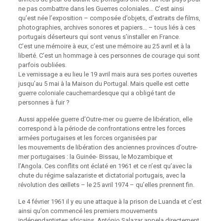
ne pas combattre dans les Guerres coloniales… C’est ainsi
qu’est née l’exposition – composée d’objets, d’extraits de films,
photographies, archives sonores et papiers… – tous liés à ces
portugais déserteurs qui sont venus s’installer en France.
C’est une mémoire à eux, c’est une mémoire au 25 avril et à la
liberté. C’est un hommage à ces personnes de courage qui sont
parfois oubliées.
Le vernissage a eu lieu le 19 avril mais aura ses portes ouvertes
jusqu’au 5 mai à la Maison du Portugal. Mais quelle est cette
guerre coloniale cauchemardesque qui a obligé tant de
personnes à fuir ?
Aussi appelée guerre d’Outre-mer ou guerre de libération, elle
correspond à la période de confrontations entre les forces
armées portugaises et les forces organisées par
les mouvements de libération des anciennes provinces d’outre-
mer portugaises : la Guinée- Bissau, le Mozambique et
l’Angola. Ces conflits ont éclaté en 1961 et ce n’est qu’avec la
chute du régime salazariste et dictatorial portugais, avec la
révolution des œillets – le 25 avril 1974 – qu’elles prennent fin.
Le 4 février 1961 il y eu une attaque à la prison de Luanda et c’est
ainsi qu’on commencé les premiers mouvements
indépendantistes africains. António Salazar appela directement