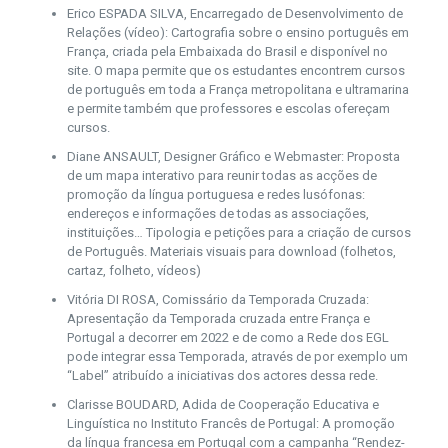
Erico ESPADA SILVA, Encarregado de Desenvolvimento de
Relações (vídeo): Cartografia sobre o ensino português em
França, criada pela Embaixada do Brasil e disponível no
site. O mapa permite que os estudantes encontrem cursos
de português em toda a França metropolitana e ultramarina
e permite também que professores e escolas ofereçam
cursos.
Diane ANSAULT, Designer Gráfico e Webmaster: Proposta
de um mapa interativo para reunir todas as acções de
promoção da língua portuguesa e redes lusófonas:
endereços e informações de todas as associações,
instituições… Tipologia e petições para a criação de cursos
de Português. Materiais visuais para download (folhetos,
cartaz, folheto, vídeos)
Vitória DI ROSA, Comissário da Temporada Cruzada:
Apresentação da Temporada cruzada entre França e
Portugal a decorrer em 2022 e de como a Rede dos EGL
pode integrar essa Temporada, através de por exemplo um
“Label” atribuído a iniciativas dos actores dessa rede.
Clarisse BOUDARD, Adida de Cooperação Educativa e
Linguística no Instituto Francês de Portugal: A promoção
da língua francesa em Portugal com a campanha “Rendez-