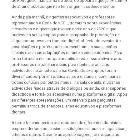
de Português, mas acima de tudo, de apoiar as que já existem. E
de atrair o público que não tem origem lusodescendente.
Ainda pela manhã, dirigentes associativos e professores,
representando a Rede dos EGL, trocaram sobre experiências
inovadoras e digitais que tiveram neste ano de 2020 e que
pudessem ser exemplos para a campanha de promoção da
língua portuguesa em formato digital, objecto do evento. As
associações e professores apresentaram as suas acções
iniciais e as suas adaptações durante a crise epidémica. Esta
troca foi muito rica porque permitiu à rede associativa e aos
professores de partilhar ideais para continuar as suas
actividades no âmbito da crise Covid. Os exemplos foram
diversificados: pôr em prática aulas à distância; continuar as
trocas culturais por outros meios; na sala de aula, mudar as
actividades físicas através de diálogos ou ainda, criar suportes
didácticos e torná-los acessíveis numa plataforma digital. Após
as diferentes apresentações, um intervalo para perguntas
permitiu a troca de anedotas, sites educativos e plataformas
digitais.
A tarde foi enriquecida por oradores de diferentes domínios:
empreendedorismo, ensino, instituições culturais e linguísticas,
artistas e outros. Durante as apresentações, foi evocada as