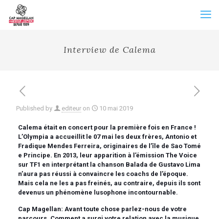
Interview de Calema
Published by
editeur
on
10 mai 2019
Calema était en concert pour la première fois en France !
L’Olympia a accueillit le 07 mai les deux frères, Antonio et
Fradique Mendes Ferreira, originaires de l’île de Sao Tomé
e Principe. En 2013, leur apparition à l’émission The Voice
sur TF1 en interprétant la chanson Balada de Gustavo Lima
n’aura pas réussi à convaincre les coachs de l’époque.
Mais cela ne les a pas freinés, au contraire, depuis ils sont
devenus un phénomène lusophone incontournable.
Cap Magellan: Avant toute chose parlez-nous de votre
parcours. Comment a surgi votre relation avec la musique