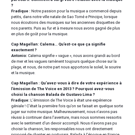
?
Fradique :
Notre passion pour la musique a commencé depuis
petits, dans notre ville natale de Sao Tomé e Principe, lorsque
nous écoutions des musiques sur les anciennes disquettes de
nos parents. Puis au fur et à mesure nous avons gagné de plus
en plus de goût pour la musique.
Cap Magellan: Calema… Qu’est-ce que ça signifie
exactement ?
Antonio:
Calema signifie « vague », nous avons grandi au bord
de mer et les vagues ramènent toujours quelque chose sur la
plage, et nous, de notre part nous apportons le soleil, le sourire
et la musique.
Cap Magellan : Qu’avez-vous à dire de votre expérience à
l’émission de The Voice en 2013 ? Pourquoi avez-vous
choisi la chanson Balada de Gustavo Lima ?
Fradique:
L’émission de The Voice à était une expérience
géniale ! C’était la première fois qu’on se faisait en quelque sorte
juger sur notre musique. Malheureusement, nous n’avons pas
réussi à continuer dans l’aventure, mais nous sommes ressortis
avec le sentiment d’un devoir accompli. Nous n’avons pas pu
choisir la chanson, les responsables nous ont directement
proposé de chanter en portugais. Balada à l’époque en France