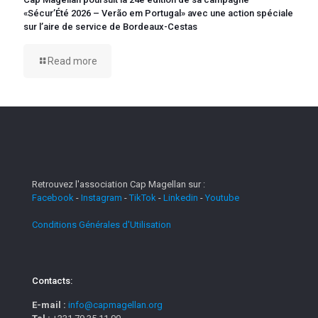
«Sécur’Été 2026 – Verão em Portugal» avec une action spéciale
sur l’aire de service de Bordeaux-Cestas
Read more
Retrouvez l'association Cap Magellan sur :
Facebook
-
Instagram
-
TikTok
-
Linkedin
-
Youtube
Conditions Générales d'Utilisation
Contacts:
E-mail :
info@capmagellan.org