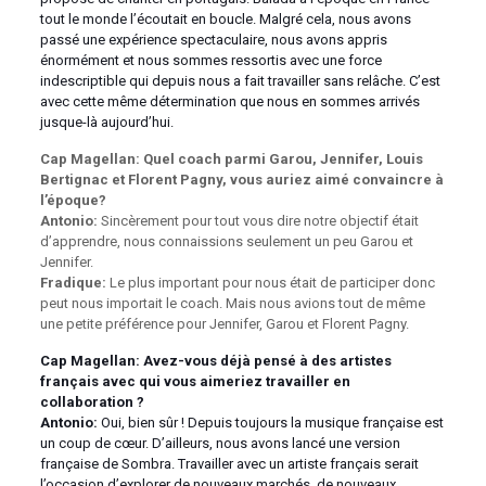
tout le monde l’écoutait en boucle. Malgré cela, nous avons
passé une expérience spectaculaire, nous avons appris
énormément et nous sommes ressortis avec une force
indescriptible qui depuis nous a fait travailler sans relâche. C’est
avec cette même détermination que nous en sommes arrivés
jusque-là aujourd’hui.
Cap Magellan: Quel coach parmi Garou, Jennifer, Louis
Bertignac et Florent Pagny, vous auriez aimé convaincre à
l’époque?
Antonio:
Sincèrement pour tout vous dire notre objectif était
d’apprendre, nous connaissions seulement un peu Garou et
Jennifer.
Fradique:
Le plus important pour nous était de participer donc
peut nous importait le coach. Mais nous avions tout de même
une petite préférence pour Jennifer, Garou et Florent Pagny.
Cap Magellan: Avez-vous déjà pensé à des artistes
français avec qui vous aimeriez travailler en
collaboration ?
Antonio:
Oui, bien sûr ! Depuis toujours la musique française est
un coup de cœur. D’ailleurs, nous avons lancé une version
française de Sombra. Travailler avec un artiste français serait
l’occasion d’explorer de nouveaux marchés, de nouveaux