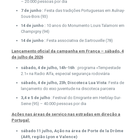
– 20.000 pessoas por dia
7 de junho :
Festa das tradições Portuguesas em Aulnay-
Sous-Bois (93)
14 de junho :
10 anos do Monumento Louis Talamoni em
Champigny (94)
14 de junho :
Festa associativa de Sartrouville (78)
Lançamento oficial da campanha em França – sábado, 4
de julho de 2026
sábado, 4 de julho, 14h-16h
: programa «Tempestade
2.1» na Radio Alfa, especial segurança rodoviária
sábado, 4 de julho, 23h
,
Discoteca
Lua Vista
: Festa de
lançamento do eixo juventude na discoteca parceira
3,4 e 5 de julho
: Festival do Emigrante em Herblay-Sur-
Seine (95) – 40.000 pessoas por dia
Ações nas áreas de serviço nas estradas em direção a
Portugal:
sábado 11 julho, Ação na área de Porte de la Drôme
(A49, região Lyon e Valence)