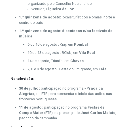
organizado pelo Conselho Nacional de
Juventude,
Figueira da Foz
1.ª quinzena de agosto
: locais turísticos e praias, norte e
centro do país
1.ª quinzena de agosto: discotecas e/ou festivais de
música
6 ou 10 de agosto : Kiay, em
Pombal
10 ou 13 de agosto : BClub, em
Vila Real
14 de agosto, Triunfo, em
Chaves
7, 8 e 9 de agosto : Festa do Emigrante, em
Fafe
Na televisão:
30 de julho
: participação no programa
«Praça da
Alegria»,
da RTP, para apresentar o inicio das ações nas
fronteiras portuguesas
11 de
agosto
: participação no programa
Festas de
Campo Maior
(RTP), na presença de
José Carlos Malato
,
padrinho da campanha