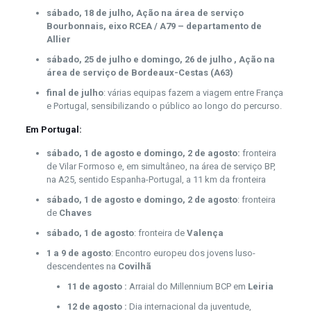
sábado, 18 de julho, Ação na área de serviço
Bourbonnais, eixo RCEA / A79 – departamento de
Allier
sábado, 25 de julho e domingo, 26 de julho , Ação na
área de serviço de Bordeaux-Cestas (A63)
final de julho
: várias equipas fazem a viagem entre França
e Portugal, sensibilizando o público ao longo do percurso.
Em Portugal:
sábado, 1 de agosto e domingo, 2 de agosto:
fronteira
de Vilar Formoso e, em simultâneo, na área de serviço BP,
na A25, sentido Espanha-Portugal, a 11 km da fronteira
sábado, 1 de agosto e domingo, 2 de agosto
: fronteira
de
Chaves
sábado, 1 de agosto
: fronteira de
Valença
1 a 9 de agosto
: Encontro europeu dos jovens luso-
descendentes na
Covilhã
11 de agosto :
Arraial do Millennium BCP em
Leiria
12 de agosto :
Dia internacional da juventude,