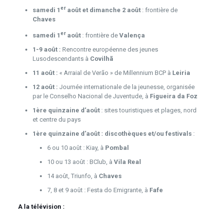
er
samedi 1
août et dimanche 2 août
: frontière de
Chaves
er
samedi
1
août
: frontière de
Valença
1-9 août :
Rencontre européenne des jeunes
Lusodescendants à
Covilhã
11 août :
« Arraial de Verão » de Millennium BCP à
Leiria
12 août :
Journée internationale de la jeunesse, organisée
par le Conselho Nacional de Juventude, à
Figueira da Foz
1ère quinzaine d’août
: sites touristiques et plages, nord
et centre du pays
1ère quinzaine d’août :
discothèques et/ou festivals
:
6 ou 10 août : Kiay, à
Pombal
10 ou 13 août : BClub, à
Vila Real
14 août, Triunfo, à
Chaves
7, 8 et 9 août : Festa do Emigrante, à
Fafe
A la télévision :