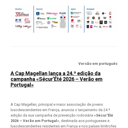
Versão em português
A Cap Magellan lança a 24.ª edição da
campanha
«Sécur’Été 2026 – Verão em
Portugal»
A Cap Magellan, principal e maior associação de jovens
lusodescendentes em França, anuncia o lançamento da 24.ª
edição da sua campanha de prevenção rodoviária
«Sécur’Été
2026 – Verão em Portugal»
, destinada aos portugueses e
lusodescendentes residentes em França e nos países limítrofes