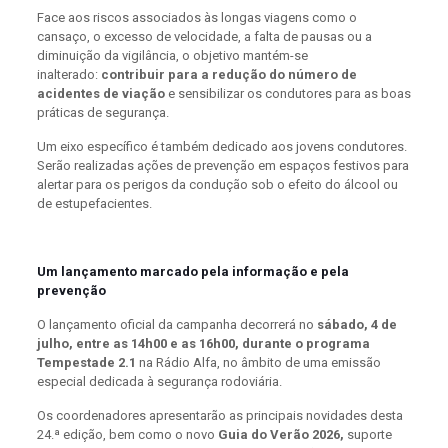
Face aos riscos associados às longas viagens como o
cansaço, o excesso de velocidade, a falta de pausas ou a
diminuição da vigilância, o objetivo mantém-se
inalterado:
contribuir para a redução do número de
acidentes de viação
e sensibilizar os condutores para as boas
práticas de segurança.
Um eixo específico é também dedicado aos jovens condutores.
Serão realizadas ações de prevenção em espaços festivos para
alertar para os perigos da condução sob o efeito do álcool ou
de estupefacientes.
Um lançamento marcado pela informação e pela
prevenção
O lançamento oficial da campanha decorrerá no
sábado, 4 de
julho, entre as 14h00 e as 16h00, durante o programa
Tempestade 2.1
na Rádio Alfa, no âmbito de uma emissão
especial dedicada à segurança rodoviária.
Os coordenadores apresentarão as principais novidades desta
24.ª edição, bem como o novo
Guia do Verão 2026,
suporte