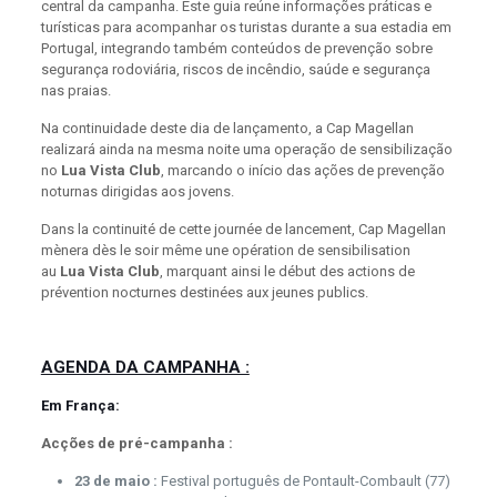
central da campanha. Este guia reúne informações práticas e
turísticas para acompanhar os turistas durante a sua estadia em
Portugal, integrando também conteúdos de prevenção sobre
segurança rodoviária, riscos de incêndio, saúde e segurança
nas praias.
Na continuidade deste dia de lançamento, a Cap Magellan
realizará ainda na mesma noite uma operação de sensibilização
no
Lua Vista Club
, marcando o início das ações de prevenção
noturnas dirigidas aos jovens.
Dans la continuité de cette journée de lancement, Cap Magellan
mènera dès le soir même une opération de sensibilisation
au
Lua Vista Club
, marquant ainsi le début des actions de
prévention nocturnes destinées aux jeunes publics.
AGENDA DA CAMPANHA :
Em França:
Acções de pré-campanha :
23 de maio :
Festival português de Pontault-Combault (77)