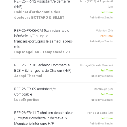
REF-26-FR-12 Assistant/e dentaire
Paris (75013) et Argenteuil
(H/F)
(95)
Cabinet d’orthodontie des
Full Time
docteurs BOTTARO & BILLET
Publié il y a 2 mois
REF-26-FR-06-CM Technicien radio
Valenton (94)
bénévole H/F bilingue
Part Time
français/portugais le samedi après-
Publié il y a 2 mois
midi
Cap Magellan - Tempetasde 2.1
REF-26-FR-10 Technico-Commercial
Portugal (Vale de Cambra)
B2B – Échangeurs de Chaleur (H/F)
Full Time
Arsopi Thermal
Publié il y a 2 mois
REF-26-FR-09 Assistant/e
Montrouge (92)
Comptable
Full Time
LusoExpertise
Publié il y a 2 mois
REF-26-FR-11 Technicien dessinateur
Flins sur Seine (78)
/ Projeteur conducteur de travaux –
Full Time
Menuiserie Intérieure H/F
Publié il y a 3 mois