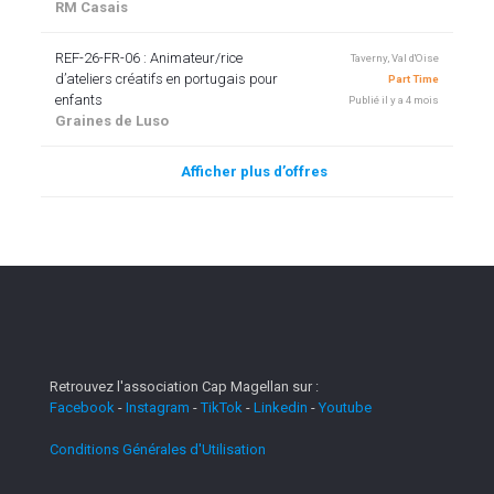
RM Casais
REF-26-FR-06 : Animateur/rice
Taverny, Val d'Oise
d’ateliers créatifs en portugais pour
Part Time
enfants
Publié il y a 4 mois
Graines de Luso
Afficher plus d’offres
Retrouvez l'association Cap Magellan sur :
Facebook
-
Instagram
-
TikTok
-
Linkedin
-
Youtube
Conditions Générales d'Utilisation