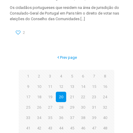
Os cidadãos portugueses que residem na área de jurisdição do
Consulado-Geral de Portugal em Paris têm o direito de votar nas
eleições do Conselho das Comunidades
[…]
2
Prev page
1
2
3
4
5
6
7
8
9
10
11
12
13
14
15
16
17
18
19
20
21
22
23
24
25
26
27
28
29
30
31
32
33
34
35
36
37
38
39
40
41
42
43
44
45
46
47
48