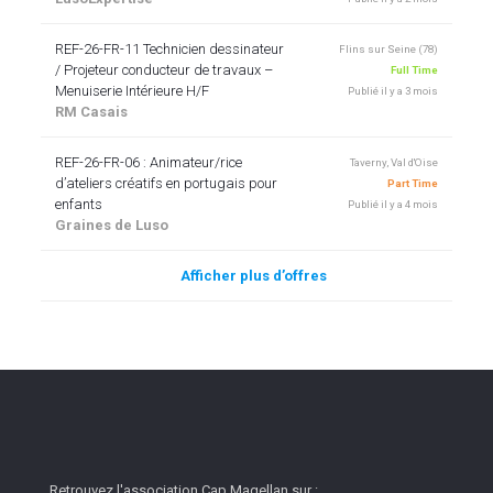
REF-26-FR-11 Technicien dessinateur
Flins sur Seine (78)
/ Projeteur conducteur de travaux –
Full Time
Menuiserie Intérieure H/F
Publié il y a 3 mois
RM Casais
REF-26-FR-06 : Animateur/rice
Taverny, Val d'Oise
d’ateliers créatifs en portugais pour
Part Time
enfants
Publié il y a 4 mois
Graines de Luso
Afficher plus d’offres
Retrouvez l'association Cap Magellan sur :