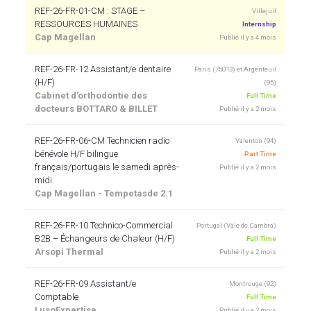
REF-26-FR-01-CM : STAGE –
Villejuif
RESSOURCES HUMAINES
Internship
Cap Magellan
Publié il y a 4 mois
REF-26-FR-12 Assistant/e dentaire
Paris (75013) et Argenteuil
(H/F)
(95)
Cabinet d’orthodontie des
Full Time
docteurs BOTTARO & BILLET
Publié il y a 2 mois
REF-26-FR-06-CM Technicien radio
Valenton (94)
bénévole H/F bilingue
Part Time
français/portugais le samedi après-
Publié il y a 2 mois
midi
Cap Magellan - Tempetasde 2.1
REF-26-FR-10 Technico-Commercial
Portugal (Vale de Cambra)
B2B – Échangeurs de Chaleur (H/F)
Full Time
Arsopi Thermal
Publié il y a 2 mois
REF-26-FR-09 Assistant/e
Montrouge (92)
Comptable
Full Time
LusoExpertise
Publié il y a 2 mois