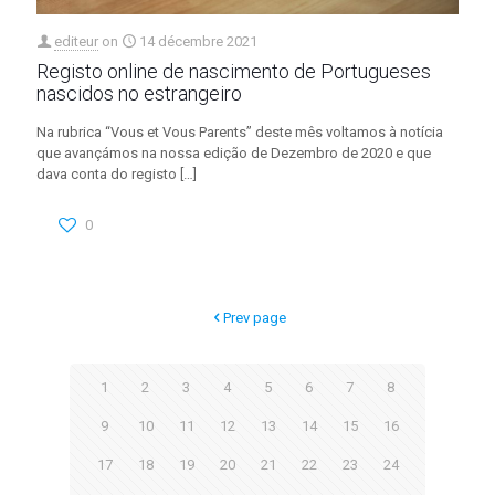
editeur
on
14 décembre 2021
Registo online de nascimento de Portugueses
nascidos no estrangeiro
Na rubrica “Vous et Vous Parents” deste mês voltamos à notícia
que avançámos na nossa edição de Dezembro de 2020 e que
dava conta do registo
[…]
0
Prev page
1
2
3
4
5
6
7
8
9
10
11
12
13
14
15
16
17
18
19
20
21
22
23
24