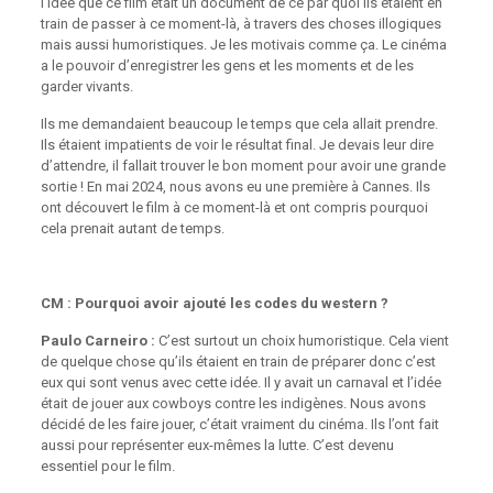
l’idée que ce film était un document de ce par quoi ils étaient en
train de passer à ce moment-là, à travers des choses illogiques
mais aussi humoristiques. Je les motivais comme ça. Le cinéma
a le pouvoir d’enregistrer les gens et les moments et de les
garder vivants.
Ils me demandaient beaucoup le temps que cela allait prendre.
Ils étaient impatients de voir le résultat final. Je devais leur dire
d’attendre, il fallait trouver le bon moment pour avoir une grande
sortie ! En mai 2024, nous avons eu une première à Cannes. Ils
ont découvert le film à ce moment-là et ont compris pourquoi
cela prenait autant de temps.
CM : Pourquoi avoir ajouté les codes du western ?
Paulo Carneiro :
C’est surtout un choix humoristique. Cela vient
de quelque chose qu’ils étaient en train de préparer donc c’est
eux qui sont venus avec cette idée. Il y avait un carnaval et l’idée
était de jouer aux cowboys contre les indigènes. Nous avons
décidé de les faire jouer, c’était vraiment du cinéma. Ils l’ont fait
aussi pour représenter eux-mêmes la lutte. C’est devenu
essentiel pour le film.