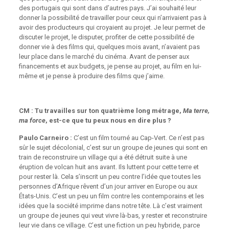
des portugais qui sont dans d’autres pays. J’ai souhaité leur
donner la possibilité de travailler pour ceux qui n’arrivaient pas à
avoir des producteurs qui croyaient au projet. Je leur permet de
discuter le projet, le disputer, profiter de cette possibilité de
donner vie à des films qui, quelques mois avant, n’avaient pas
leur place dans le marché du cinéma. Avant de penser aux
financements et aux budgets, je pense au projet, au film en lui-
même et je pense à produire des films que j’aime.
CM : Tu travailles sur ton quatrième long métrage,
Ma terre,
ma force
, est-ce que tu peux nous en dire plus ?
Paulo Carneiro :
C’est un film tourné au Cap-Vert. Ce n’est pas
sûr le sujet décolonial, c’est sur un groupe de jeunes qui sont en
train de reconstruire un village qui a été détruit suite à une
éruption de volcan huit ans avant. Ils luttent pour cette terre et
pour rester là. Cela s’inscrit un peu contre l’idée que toutes les
personnes d’Afrique rêvent d’un jour arriver en Europe ou aux
États-Unis. C’est un peu un film contre les contemporains et les
idées que la société imprime dans notre tête. Là c’est vraiment
un groupe de jeunes qui veut vivre là-bas, y rester et reconstruire
leur vie dans ce village. C’est une fiction un peu hybride, parce