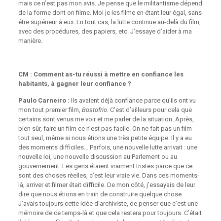
mais ce n’est pas mon avis. Je pense que le militantisme dépend
de la forme dont on filme. Moi je les filme en étant leur égal, sans
être supérieur à eux. En tout cas, la lutte continue au-delà du film,
avec des procédures, des papiers, etc. J’essaye d’aider à ma
manière.
CM : Comment as-tu réussi à mettre en confiance les
habitants, à gagner leur confiance ?
Paulo Carneiro :
Ils avaient déjà confiance parce qu’ils ont vu
mon tout premier film,
Bostofrio
. C’est d’ailleurs pour cela que
certains sont venus me voir et me parler de la situation. Après,
bien sûr, faire un film ce n’est pas facile. On ne fait pas un film
tout seul, même si nous étions une très petite équipe. Il y a eu
des moments difficiles… Parfois, une nouvelle lutte arrivait : une
nouvelle loi, une nouvelle discussion au Parlement ou au
gouvernement. Les gens étaient vraiment tristes parce que ce
sont des choses réelles, c’est leur vraie vie. Dans ces moments-
là, arriver et filmer était difficile. De mon côté, j’essayais de leur
dire que nous étions en train de construire quelque chose.
J’avais toujours cette idée d’archiviste, de penser que c’est une
mémoire de ce temps-là et que cela restera pour toujours. C’était