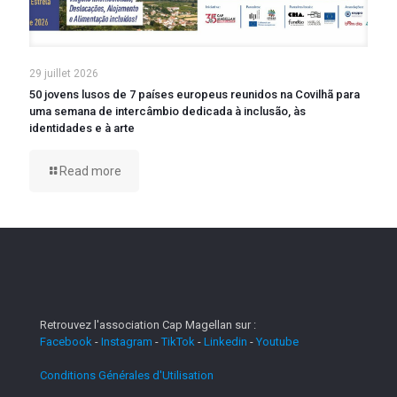
29 juillet 2026
50 jovens lusos de 7 países europeus reunidos na Covilhã para
uma semana de intercâmbio dedicada à inclusão, às
identidades e à arte
Read more
Retrouvez l'association Cap Magellan sur :
Facebook
-
Instagram
-
TikTok
-
Linkedin
-
Youtube
Conditions Générales d'Utilisation