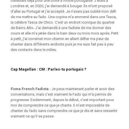
travaillais déjà pour une boîte à moitié portugaise. J’étais à
Londres et, en 2020, j’ai demandé à bouger. Ils m’ont proposé
d’aller au Portugal et j’ai accepté. Je n’avais pas oublié mon défi
de me mettre au fado. Une copine m’a emmené dans une Tasca,
la célèbre Tasca de Chico. C’est un endroit iconique du quartier
de Bairro Alto. J’ai demandé à une fadiste de me donner des
cours et elle m’a jetée dans le bain deux ou trois mois après. Petit
à petit, j’ai construit mon chemin en allant défier ma peur de
chanter dans différents endroits puis je me suis fait
peu à peu
des contacts dans le milieu.
Cap Magellan :
CM : Parles-tu portugais ?
Fiona French Fadista :
Je peux maintenant parler et avoir des
conversations, mais c’est vraiment le Fado qui m’a permis de
progresser. Evidemment, depuis le début, c’est important pour
moi de comprendre ce que je chante. Il m’est impossible de
chanter du fado sans comprendre ce que je dis et sans ressentir
vraiment ce qu’il se passe.